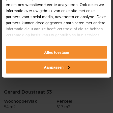
en om ons websiteverkeer te analyseren. Ook delen we
Woonoppervlak
Perceel
informatie over uw gebruik van onze site met onze
89 m2
1.735 m2
partners voor social media, adverteren en analyse. Deze
Verkoopdatum
Verkoopprijs
partners kunnen deze gegevens combineren met andere
30 juni 2026
Koopsom opvragen
informatie die u aan ze heeft verstrekt of die ze hebben
verzameld op basis van uw gebruik van hun services.
Salland 161
Alles toestaan
Woonoppervlak
Perceel
124 m2
144 m2
Aanpassen
Verkoopdatum
Verkoopprijs
30 juni 2026
Koopsom opvragen
Gerard Doustraat 53
Woonoppervlak
Perceel
54 m2
617 m2