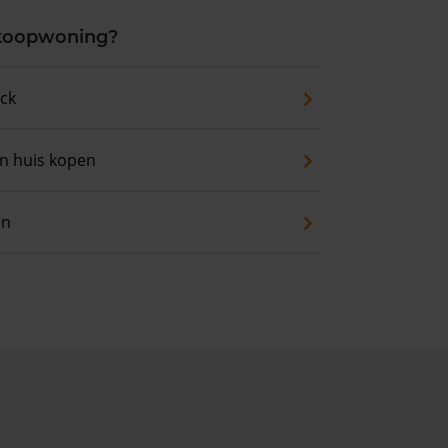
 koopwoning?
eck
an huis kopen
en