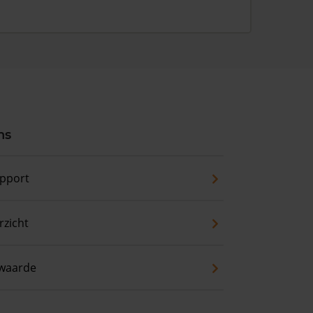
ns
pport
zicht
waarde