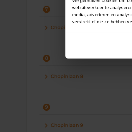
We gebruiken cookies om cont
websiteverkeer te analyseren
7
media, adverteren en analys
verstrekt of die ze hebben v
Chopinlaan 7
8
Chopinlaan 8
9
Chopinlaan 9