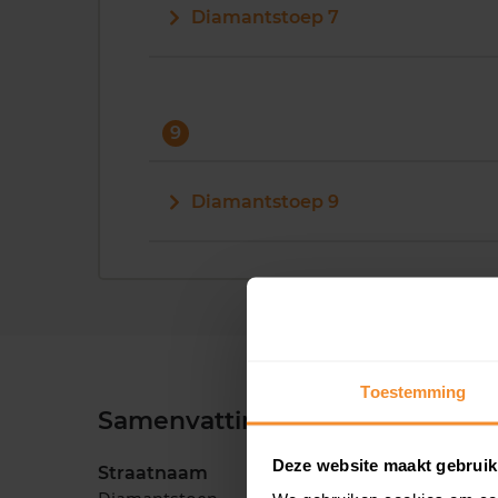
Diamantstoep 7
9
Diamantstoep 9
Toestemming
Samenvatting
Deze website maakt gebruik
Straatnaam