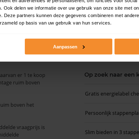
ent en advertenties te personaliseren, om functies voor social
Woningwaarde ra
. Ook delen we informatie over uw gebruik van onze site met on
e. Deze partners kunnen deze gegevens combineren met andere i
Koopsommenover
erzameld op basis van uw gebruik van hun services.
Koopsom + WOZ-
Aanpassen
Op zoek naar een
aarvan er 1 te koop
entage ruim boven
Gratis energielabel ch
 ruim boven het
Persoonlijk stappenpl
delde vraagprijs is
Slim bieden in 3 stapp
middelde