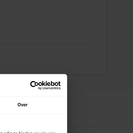
Over
ns