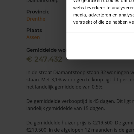
Diamantstoep
We gebruiken cookies om cont
websiteverkeer te analyseren
Provincie
media, adverteren en analys
Drenthe
verstrekt of die ze hebben v
Plaats
Assen
Gemiddelde woningwaarde
€ 247.432
In de straat Diamantstoep staan 32 woningen w
staan. Met 3,1% woningen te koop ligt dit perc
het landelijk gemiddelde van 0.5%.
De gemiddelde verkooptijd is 45 dagen. Dit ligt
landelijk gemiddelde van 15 dagen.
De gemiddelde huizenprijs is €219.500. De gemid
€219.500. In de afgelopen 12 maanden is de ge