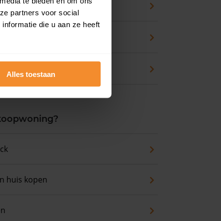
 media te bieden en om ons
pport
ze partners voor social
nformatie die u aan ze heeft
zicht
waarde
Alles toestaan
 koopwoning?
eck
an huis kopen
en