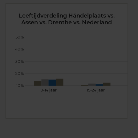
Leeftijdverdeling Händelplaats vs.
Assen vs. Drenthe vs. Nederland
50%
40%
30%
20%
10%
0-14 jaar
15-24 jaar
25