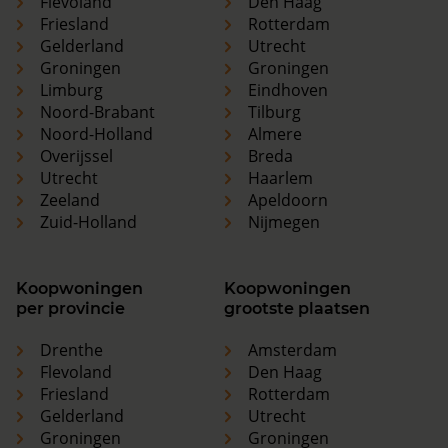
Flevoland
Den Haag
Friesland
Rotterdam
Gelderland
Utrecht
Groningen
Groningen
Limburg
Eindhoven
Noord-Brabant
Tilburg
Noord-Holland
Almere
Overijssel
Breda
Utrecht
Haarlem
Zeeland
Apeldoorn
Zuid-Holland
Nijmegen
Koopwoningen
Koopwoningen
per provincie
grootste plaatsen
Drenthe
Amsterdam
Flevoland
Den Haag
Friesland
Rotterdam
Gelderland
Utrecht
Groningen
Groningen