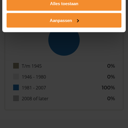
Alles toestaan
Bouwjaar
Aanpassen
T/m 1945
0%
1946 - 1980
0%
1981 - 2007
100%
2008 of later
0%