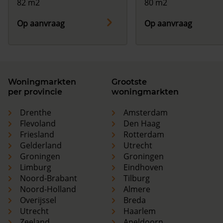
82 m2
80 m2
Op aanvraag
Op aanvraag
Woningmarkten
Grootste
per provincie
woningmarkten
Drenthe
Amsterdam
Flevoland
Den Haag
Friesland
Rotterdam
Gelderland
Utrecht
Groningen
Groningen
Limburg
Eindhoven
Noord-Brabant
Tilburg
Noord-Holland
Almere
Overijssel
Breda
Utrecht
Haarlem
Zeeland
Apeldoorn