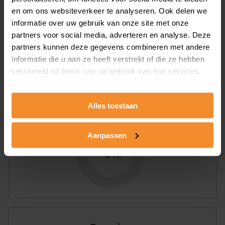
en om ons websiteverkeer te analyseren. Ook delen we
informatie over uw gebruik van onze site met onze
100%
0%
partners voor social media, adverteren en analyse. Deze
Koopwoningen
Huurwoningen
partners kunnen deze gegevens combineren met andere
informatie die u aan ze heeft verstrekt of die ze hebben
verzameld op basis van uw gebruik van hun services.
Appartementen
aandeel van totale woningen
Alles toestaan
Aanpassen
0%