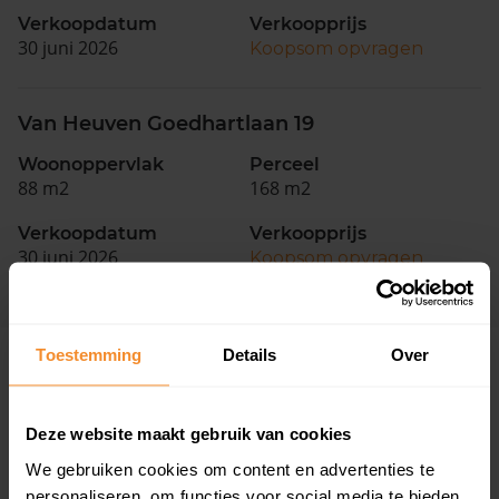
Verkoopdatum
Verkoopprijs
30 juni 2026
Koopsom opvragen
Van Heuven Goedhartlaan 19
Woonoppervlak
Perceel
88 m2
168 m2
Verkoopdatum
Verkoopprijs
30 juni 2026
Koopsom opvragen
Toestemming
Details
Over
Woningen
Deze website maakt gebruik van cookies
We gebruiken cookies om content en advertenties te
personaliseren, om functies voor social media te bieden