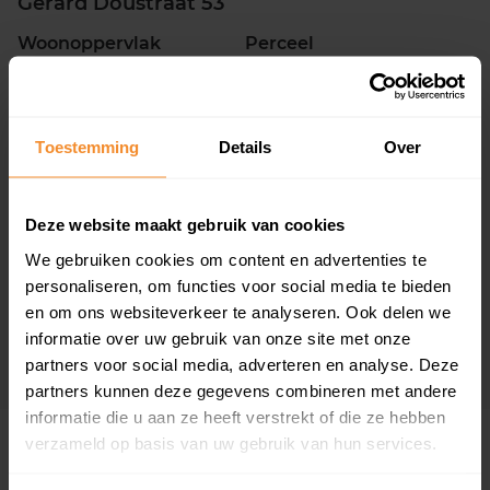
Gerard Doustraat 53
Woonoppervlak
Perceel
54 m2
617 m2
Verkoopdatum
Verkoopprijs
30 juni 2026
Koopsom opvragen
Toestemming
Details
Over
Leemhamel 40
Deze website maakt gebruik van cookies
Woonoppervlak
Perceel
We gebruiken cookies om content en advertenties te
154 m2
300 m2
personaliseren, om functies voor social media te bieden
en om ons websiteverkeer te analyseren. Ook delen we
Verkoopdatum
Verkoopprijs
03 december 2025
informatie over uw gebruik van onze site met onze
Koopsom opvragen
partners voor social media, adverteren en analyse. Deze
partners kunnen deze gegevens combineren met andere
informatie die u aan ze heeft verstrekt of die ze hebben
verzameld op basis van uw gebruik van hun services.
Woningen