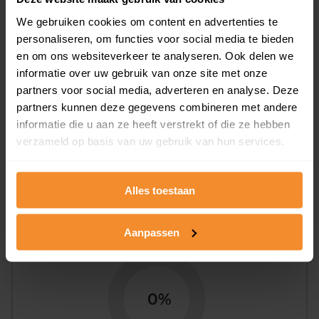
Woningen
We gebruiken cookies om content en advertenties te
personaliseren, om functies voor social media te bieden
en om ons websiteverkeer te analyseren. Ook delen we
informatie over uw gebruik van onze site met onze
partners voor social media, adverteren en analyse. Deze
partners kunnen deze gegevens combineren met andere
0%
100%
informatie die u aan ze heeft verstrekt of die ze hebben
verzameld op basis van uw gebruik van hun services.
Koopwoningen
Huurwoningen
Alles toestaan
Appartementen
aandeel van totale woningen
Aanpassen
0%