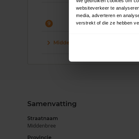
We gebruiken cookies om cont
websiteverkeer te analyseren
media, adverteren en analys
verstrekt of die ze hebben v
9
Middenbree 9
Samenvatting
Straatnaam
Middenbree
Provincie