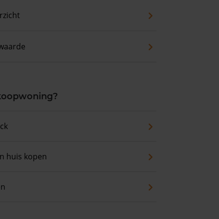
zicht
waarde
 koopwoning?
eck
an huis kopen
en