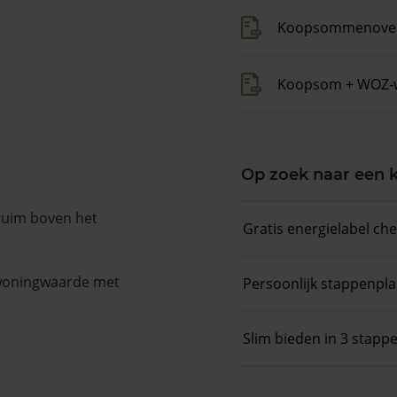
Koopsommenover
Koopsom + WOZ-
Op zoek naar een
 ruim boven het
Gratis energielabel ch
 woningwaarde met
Persoonlijk stappenpl
Slim bieden in 3 stapp