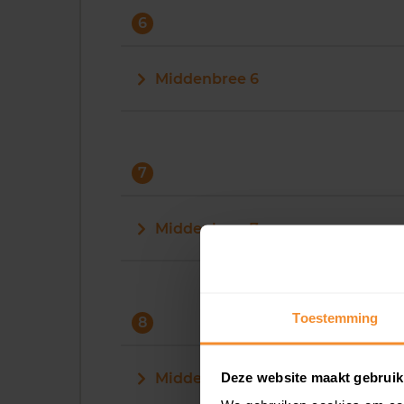
6
Middenbree 6
7
Middenbree 7
Toestemming
8
Deze website maakt gebruik
Middenbree 8