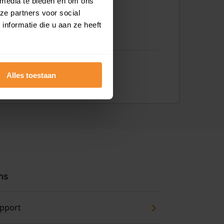
 media te bieden en om ons
ze partners voor social
nformatie die u aan ze heeft
Alles toestaan
ns
pport