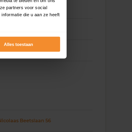
 media te bieden en om ons
ze partners voor social
nformatie die u aan ze heeft
Nicolaas Beetslaan 46
Alles toestaan
Nicolaas Beetslaan 48
Nicolaas Beetslaan 56