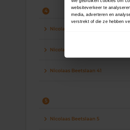
We gebruiken cookies om cont
websiteverkeer te analyseren
4
media, adverteren en analys
verstrekt of die ze hebben v
Nicolaas Beetslaan 4
Nicolaas Beetslaan 40
Nicolaas Beetslaan 41
5
Nicolaas Beetslaan 5