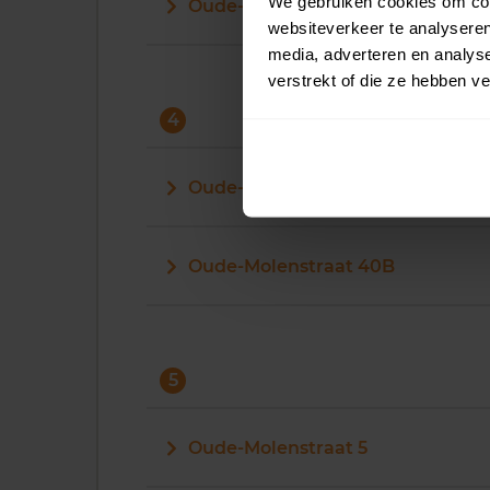
We gebruiken cookies om cont
Oude-Molenstraat 33
websiteverkeer te analyseren
media, adverteren en analys
verstrekt of die ze hebben v
4
Oude-Molenstraat 40
Oude-Molenstraat 40B
5
Oude-Molenstraat 5