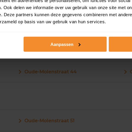
ent en advertenties te personaliseren, om functies voor social
Oude-Molenstraat 36
. Ook delen we informatie over uw gebruik van onze site met on
e. Deze partners kunnen deze gegevens combineren met andere i
erzameld op basis van uw gebruik van hun services.
Aanpassen
Oude-Molenstraat 42
Oude-Molenstraat 44
Oude-Molenstraat 51