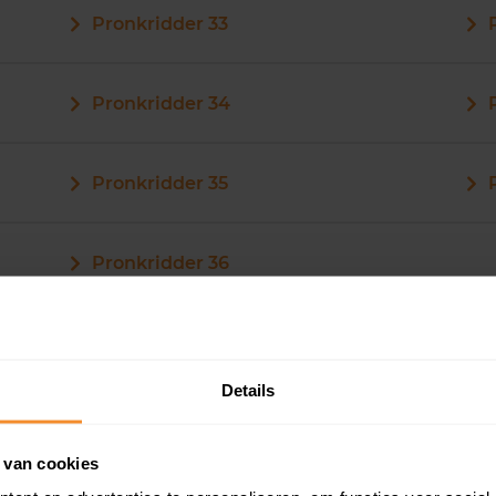
Pronkridder 33
Pronkridder 34
Pronkridder 35
Pronkridder 36
Details
Pronkridder 43
 van cookies