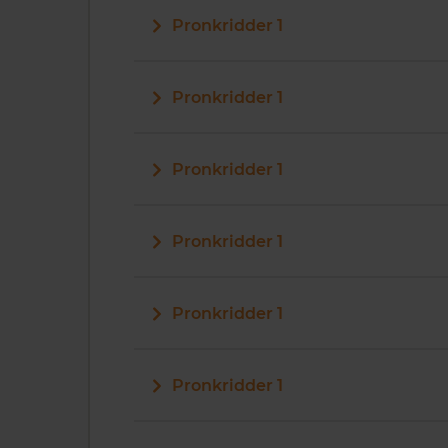
Pronkridder 1
Pronkridder 1
Pronkridder 1
Pronkridder 1
Pronkridder 1
Pronkridder 1