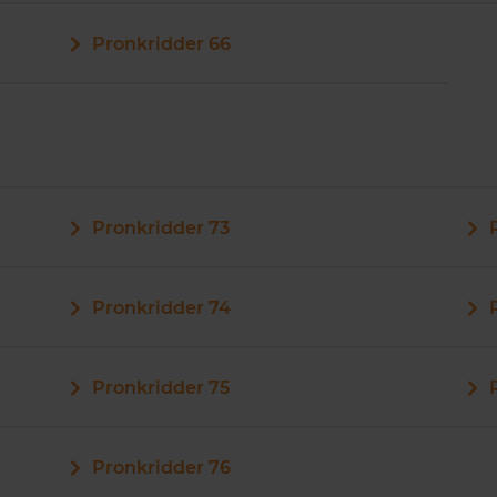
Pronkridder 66
Pronkridder 73
Pronkridder 74
Pronkridder 75
Pronkridder 76