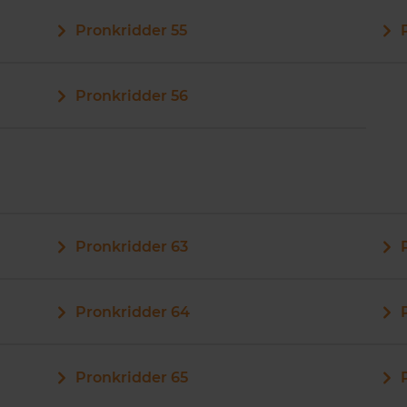
Pronkridder 55
Pronkridder 56
Pronkridder 63
Pronkridder 64
Pronkridder 65