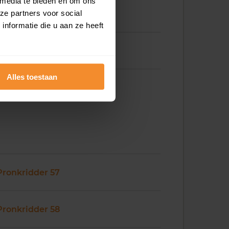
 media te bieden en om ons
ze partners voor social
Pronkridder 48
nformatie die u aan ze heeft
Pronkridder 49
Alles toestaan
Pronkridder 57
Pronkridder 58