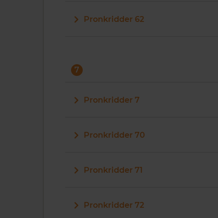
Pronkridder 62
7
Pronkridder 7
Pronkridder 70
Pronkridder 71
Pronkridder 72