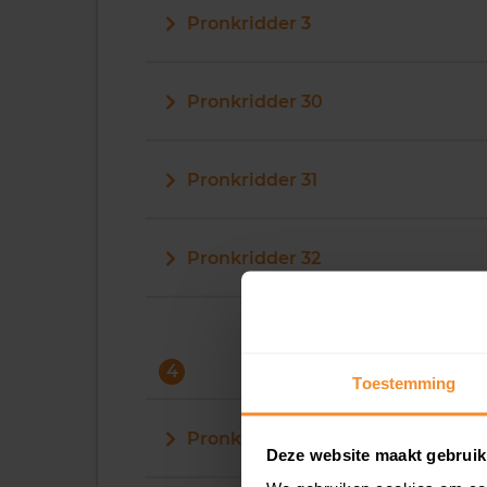
Pronkridder 3
Pronkridder 30
Pronkridder 31
Pronkridder 32
4
Toestemming
Pronkridder 4
Deze website maakt gebruik