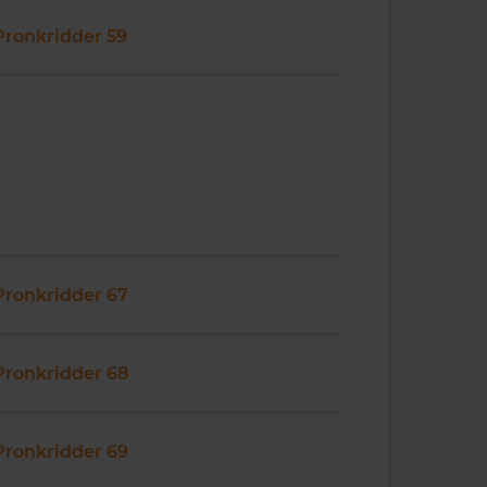
Pronkridder 59
Pronkridder 67
Pronkridder 68
Pronkridder 69