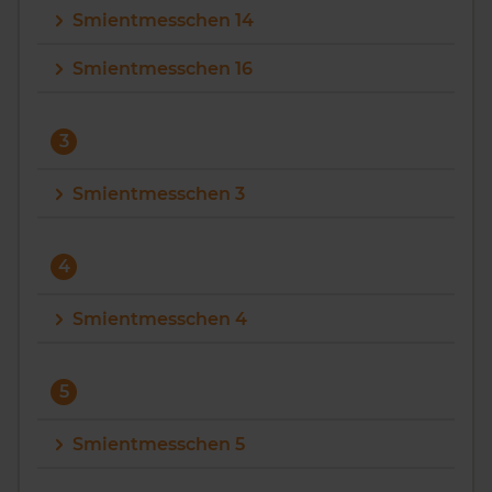
Smientmesschen 14
Vragen? Neem contact met ons op
Smientmesschen 16
088 220 4200
Maandag t/m vrijdag - 08:00 -18:00
3
Smientmesschen 3
4
Smientmesschen 4
5
Smientmesschen 5