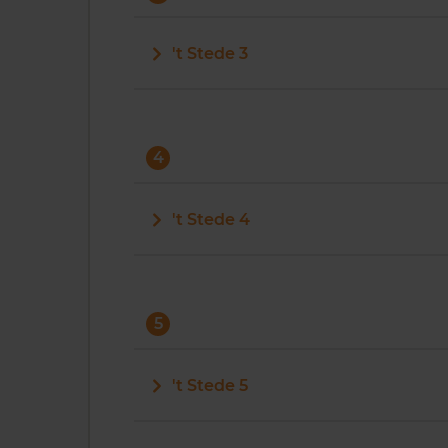
't Stede 3
4
't Stede 4
5
't Stede 5