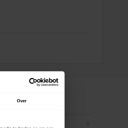
Over
ns
pport