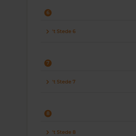
6
't Stede 6
7
't Stede 7
8
't Stede 8