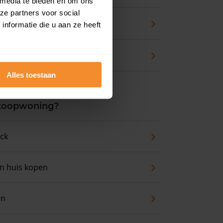
 media te bieden en om ons
ze partners voor social
zicht
nformatie die u aan ze heeft
waarde
Alles toestaan
 koopwoning?
eck
an huis kopen
en