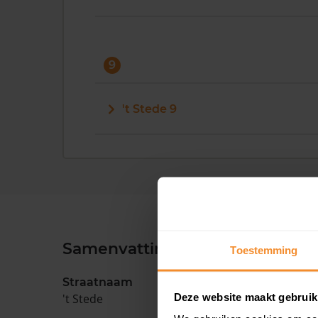
9
't Stede 9
Samenvatting
Toestemming
Straatnaam
Deze website maakt gebruik
't Stede