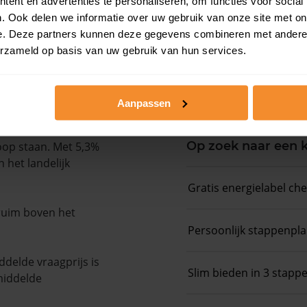
ent en advertenties te personaliseren, om functies voor social
. Ook delen we informatie over uw gebruik van onze site met on
Koopsommenover
e. Deze partners kunnen deze gegevens combineren met andere i
erzameld op basis van uw gebruik van hun services.
Koopsom + WOZ-
Aanpassen
Op zoek naar een
oop staan. Met 5,3%
 het landelijk
Gratis energielabel ch
 ruim boven het
Persoonlijk stappenpl
delde vraagprijs is
Slim bieden in 3 stapp
middelde