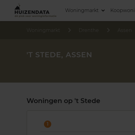
Woningmarkt
Koopwon
Woningmarkt
Drenthe
Assen
'T STEDE, ASSEN
Woningen op 't Stede
1