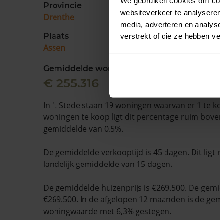
We gebruiken cookies om cont
Provincie
websiteverkeer te analyseren
Drenthe
media, adverteren en analys
Plaats
verstrekt of die ze hebben v
Assen
Gemiddelde woningwaarde
€ 255.316
In 't Stede staan 19 woningen waarvan er 1 te k
woningen te koop ligt dit percentage ruim boven
gemiddelde van 0.5%.
De gemiddelde verkooptijd is 45 dagen. Dit ligt
landelijk gemiddelde van 15 dagen.
De gemiddelde huizenprijs is €269.500. De gemid
€269.500. In de afgelopen 12 maanden is de ge
woningwaarde met 6,3% gestegen.