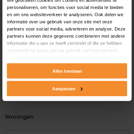
Woonoppervlak
Perceel
personaliseren, om functies voor social media te bieden
54 m2
617 m2
en om ons websiteverkeer te analyseren. Ook delen we
informatie over uw gebruik van onze site met onze
Verkoopdatum
Verkoopprijs
30 juni 2026
partners voor social media, adverteren en analyse. Deze
Koopsom opvragen
partners kunnen deze gegevens combineren met andere
informatie die u aan ze heeft verstrekt of die ze hebben
Vossenslag 35
verzameld op basis van uw gebruik van hun services.
Woonoppervlak
Perceel
132 m2
2.164 m2
Alles toestaan
Verkoopdatum
Verkoopprijs
04 mei 2026
Koopsom opvragen
Aanpassen
Woningen