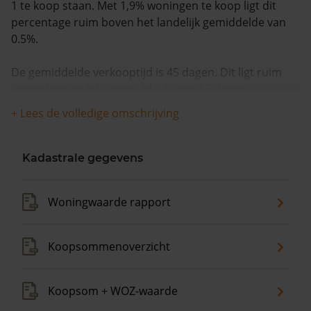
1 te koop staan. Met 1,9% woningen te koop ligt dit
percentage ruim boven het landelijk gemiddelde van
0.5%.
De gemiddelde verkooptijd is 45 dagen. Dit ligt ruim
boven het landelijk gemiddelde van 15 dagen.
+ Lees de volledige omschrijving
De gemiddelde huizenprijs is €219.000. De gemiddelde
vraagprijs is €219.000. In de afgelopen 12 maanden is
de gemiddelde woningwaarde met 12,9% gestegen.
Kadastrale gegevens
Woningwaarde rapport
Koopsommenoverzicht
Koopsom + WOZ-waarde