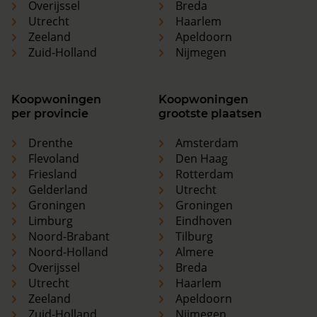
Overijssel
Breda
Utrecht
Haarlem
Zeeland
Apeldoorn
Zuid-Holland
Nijmegen
Koopwoningen
Koopwoningen
per provincie
grootste plaatsen
Drenthe
Amsterdam
Flevoland
Den Haag
Friesland
Rotterdam
Gelderland
Utrecht
Groningen
Groningen
Limburg
Eindhoven
Noord-Brabant
Tilburg
Noord-Holland
Almere
Overijssel
Breda
Utrecht
Haarlem
Zeeland
Apeldoorn
Zuid-Holland
Nijmegen