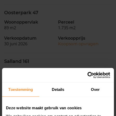
Oosterpark 47
Woonoppervlak
Perceel
89 m2
1.735 m2
Verkoopdatum
Verkoopprijs
30 juni 2026
Koopsom opvragen
Salland 161
Woonoppervlak
Perceel
124 m2
144 m2
Verkoopdatum
Verkoopprijs
Toestemming
Details
Over
30 juni 2026
Koopsom opvragen
Deze website maakt gebruik van cookies
Gerard Doustraat 53
We gebruiken cookies om content en advertenties te