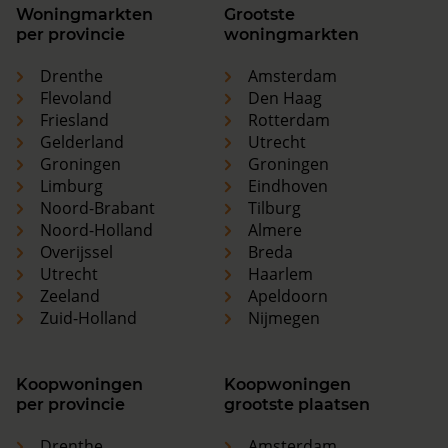
Woningmarkten
Grootste
per provincie
woningmarkten
Drenthe
Amsterdam
Flevoland
Den Haag
Friesland
Rotterdam
Gelderland
Utrecht
Groningen
Groningen
Limburg
Eindhoven
Noord-Brabant
Tilburg
Noord-Holland
Almere
Overijssel
Breda
Utrecht
Haarlem
Zeeland
Apeldoorn
Zuid-Holland
Nijmegen
Koopwoningen
Koopwoningen
per provincie
grootste plaatsen
Drenthe
Amsterdam