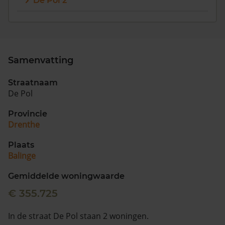
De Pol 2
Vragen? Neem contact met ons op
088 220 4200
Maandag t/m vrijdag - 08:00 -18:00
Samenvatting
Straatnaam
De Pol
Provincie
Drenthe
Plaats
Balinge
Gemiddelde woningwaarde
€ 355.725
In de straat De Pol staan 2 woningen.