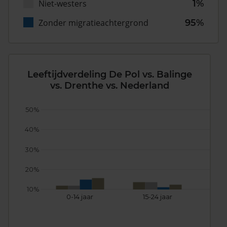
Niet-westers
1%
Zonder migratieachtergrond
95%
Leeftijdverdeling De Pol vs. Balinge
vs. Drenthe vs. Nederland
50%
40%
30%
20%
10%
0-14 jaar
15-24 jaar
25