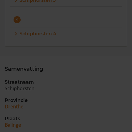
Schiphorsten 3
Vragen? Neem contact met ons op
4
088 220 4200
Maandag t/m vrijdag - 08:00 -18:00
Schiphorsten 4
Samenvatting
Straatnaam
Schiphorsten
Provincie
Drenthe
Plaats
Balinge