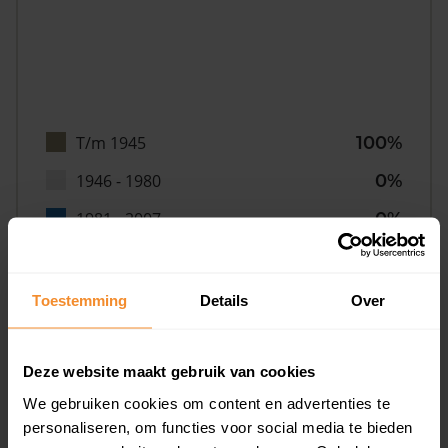
T/m 1945
100%
1946 - 1980
0%
1981 - 2007
0%
2008 of later
0%
Toestemming
Details
Over
Inwoners
Deze website maakt gebruik van cookies
We gebruiken cookies om content en advertenties te
personaliseren, om functies voor social media te bieden