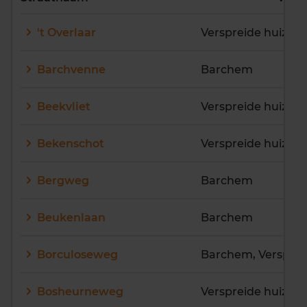
E
F
G
H
I
J
't Overlaar
K
L
M
N
O
P
Q
R
S
T
U
V
Barchvenne
Barchem
W
X
Y
Z
Beekvliet
Bekenschot
Bergweg
Barchem
Beukenlaan
Barchem
Borculoseweg
Bosheurneweg