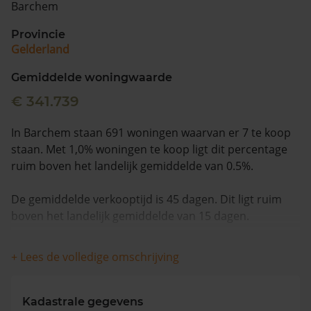
Barchem
Vragen? Neem contact met ons op
Provincie
Gelderland
088 220 4200
Maandag t/m vrijdag - 08:00 -18:00
Gemiddelde woningwaarde
€ 341.739
In Barchem staan 691 woningen waarvan er 7 te koop
staan. Met 1,0% woningen te koop ligt dit percentage
ruim boven het landelijk gemiddelde van 0.5%.
De gemiddelde verkooptijd is 45 dagen. Dit ligt ruim
boven het landelijk gemiddelde van 15 dagen.
De gemiddelde huizenprijs is €746.986. De gemiddelde
+ Lees de volledige omschrijving
vraagprijs is €746.986. In de afgelopen 12 maanden is
de gemiddelde woningwaarde met 7,6% gestegen.
Kadastrale gegevens