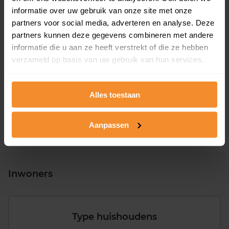
informatie over uw gebruik van onze site met onze
partners voor social media, adverteren en analyse. Deze
partners kunnen deze gegevens combineren met andere
informatie die u aan ze heeft verstrekt of die ze hebben
T/m 1945
27%
verzameld op basis van uw gebruik van hun services.
1946 - 1980
37%
1981 - 2007
25%
Alles toestaan
2008 of later
10%
Aanpassen
Inwoners
Type huishoudens