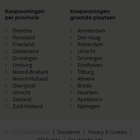
Koopwoningen
Koopwoningen
per provincie
grootste plaatsen
Drenthe
Amsterdam
Flevoland
Den Haag
Friesland
Rotterdam
Gelderland
Utrecht
Groningen
Groningen
Limburg
Eindhoven
Noord-Brabant
Tilburg
Noord-Holland
Almere
Overijssel
Breda
Utrecht
Haarlem
Zeeland
Apeldoorn
Zuid-Holland
Nijmegen
© 2026 Kadasterdata
Disclaimer
Privacy & Cookies