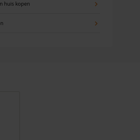
an huis kopen
en