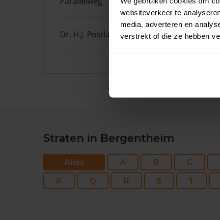
Parallelweg
7
We gebruiken cookies om cont
websiteverkeer te analyseren
media, adverteren en analys
Dr. H.J. Postlaan
40
verstrekt of die ze hebben v
Straten in Bergentheim
Alles
A
B
C
P
Q
R
S
T