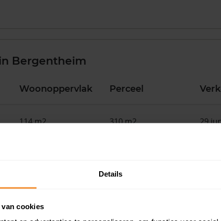
in Bergentheim
Woonoppervlak
Perceel
Ver
114 m2
310 m2
29 ju
68 m2
463 m2
19 ju
Details
126 m2
1.120 m2
18 ju
 van cookies