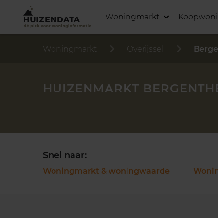
Woningmarkt
Koopwon
Woningmarkt
Overijssel
Berg
HUIZENMARKT BERGENTH
Snel naar:
Woningmarkt & woningwaarde
Woni