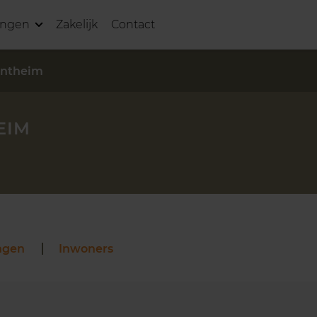
ingen
Zakelijk
Contact
entheim
EIM
ngen
Inwoners