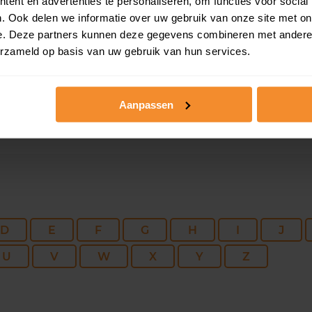
56 m2
359 m2
16 ju
ent en advertenties te personaliseren, om functies voor social
. Ook delen we informatie over uw gebruik van onze site met on
e. Deze partners kunnen deze gegevens combineren met andere i
110 m2
590 m2
16 ju
erzameld op basis van uw gebruik van hun services.
Aanpassen
D
E
F
G
H
I
J
U
V
W
X
Y
Z