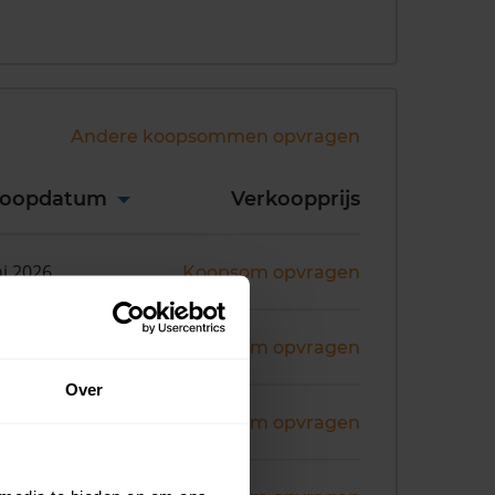
Andere koopsommen opvragen
koopdatum
Verkoopprijs
ni 2026
Koopsom opvragen
ni 2026
Koopsom opvragen
Over
ni 2026
Koopsom opvragen