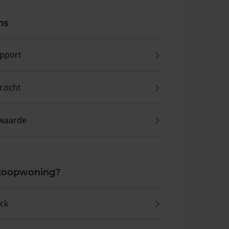
ns
pport
zicht
waarde
 koopwoning?
eck