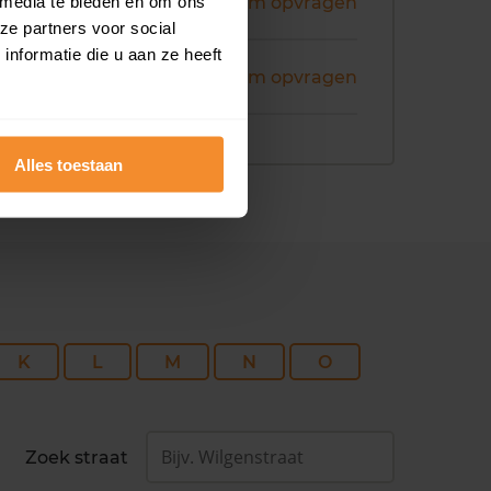
ni 2026
 media te bieden en om ons
Koopsom opvragen
ze partners voor social
nformatie die u aan ze heeft
ni 2026
Koopsom opvragen
Alles toestaan
K
L
M
N
O
Zoek straat