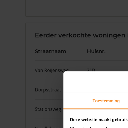
Eerder verkochte woningen 
Straatnaam
Huisnr.
Van Roijensweg
21B
Dorpsstraat
10
Toestemming
Stationsweg
26
Deze website maakt gebruik