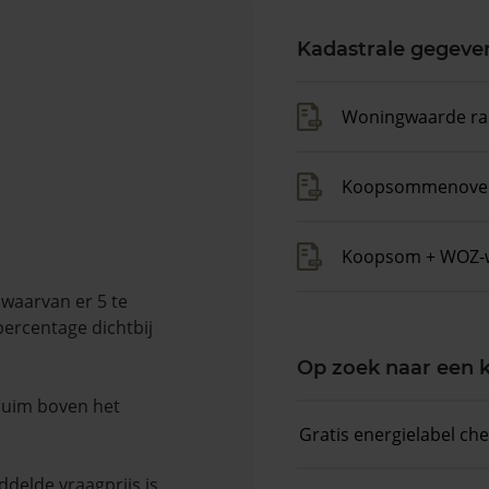
Kadastrale gegeve
Woningwaarde ra
Koopsommenover
Koopsom + WOZ-
waarvan er 5 te
percentage dichtbij
Op zoek naar een
 ruim boven het
Gratis energielabel ch
delde vraagprijs is