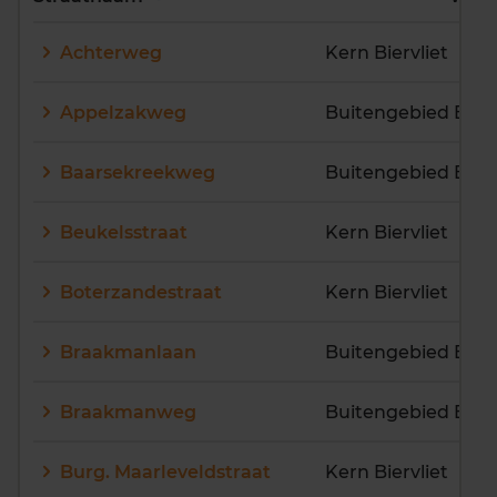
E
F
G
H
I
J
Achterweg
Kern Biervliet
K
L
M
N
O
P
Q
R
S
T
U
V
Appelzakweg
Buitengebied Bierv
W
X
Y
Z
Baarsekreekweg
Buitengebied Bierv
Beukelsstraat
Kern Biervliet
Boterzandestraat
Kern Biervliet
Braakmanlaan
Braakmanweg
Buitengebied Bierv
Burg. Maarleveldstraat
Kern Biervliet