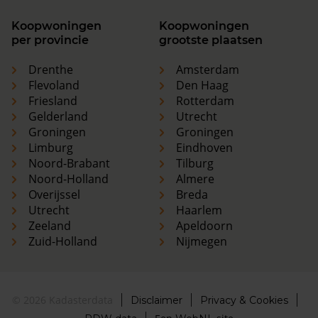
Koopwoningen
Koopwoningen
per provincie
grootste plaatsen
Drenthe
Amsterdam
Flevoland
Den Haag
Friesland
Rotterdam
Gelderland
Utrecht
Groningen
Groningen
Limburg
Eindhoven
Noord-Brabant
Tilburg
Noord-Holland
Almere
Overijssel
Breda
Utrecht
Haarlem
Zeeland
Apeldoorn
Zuid-Holland
Nijmegen
© 2026 Kadasterdata
Disclaimer
Privacy & Cookies