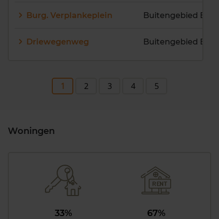
Burg. Verplankeplein
Buitengebied Bierv
Driewegenweg
Buitengebied Bierv
1
2
3
4
5
Woningen
33%
67%