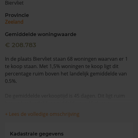
Biervliet
Vragen? Neem contact met ons op
Provincie
Zeeland
088 220 4200
Maandag t/m vrijdag - 08:00 -18:00
Gemiddelde woningwaarde
€ 208.783
In de plaats Biervliet staan 68 woningen waarvan er 1
te koop staan. Met 1,5% woningen te koop ligt dit
percentage ruim boven het landelijk gemiddelde van
0.5%.
De gemiddelde verkooptijd is 45 dagen. Dit ligt ruim
boven het landelijk gemiddelde van 15 dagen.
+ Lees de volledige omschrijving
De gemiddelde huizenprijs is €675.000. De gemiddelde
vraagprijs is €675.000. In de afgelopen 12 maanden is
de gemiddelde woningwaarde met 7,1% gestegen.
Kadastrale gegevens