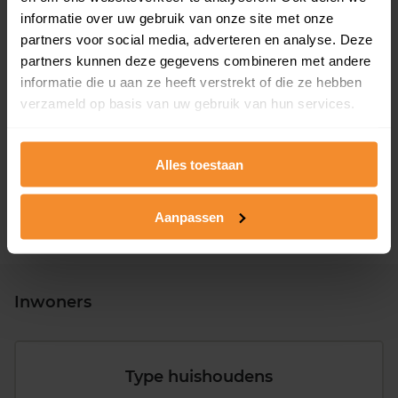
informatie over uw gebruik van onze site met onze
partners voor social media, adverteren en analyse. Deze
partners kunnen deze gegevens combineren met andere
informatie die u aan ze heeft verstrekt of die ze hebben
T/m 1945
23%
verzameld op basis van uw gebruik van hun services.
1946 - 1980
54%
1981 - 2007
18%
Alles toestaan
2008 of later
5%
Aanpassen
Inwoners
Type huishoudens