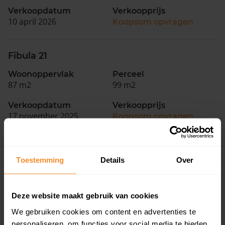
Verkoopdatum
Verkoopprijs
10 april 2026
Koopsom opvragen
Fibula 21
Woonoppervlak
Perceel
87 m2
99 m2
Verkoopdatum
Verkoopprijs
17 november 2025
Koopsom opvragen
Toestemming
Details
Over
Woningen
Deze website maakt gebruik van cookies
We gebruiken cookies om content en advertenties te
personaliseren, om functies voor social media te bieden