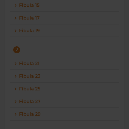
Fibula 15
Vragen? Neem contact met ons op
Fibula 17
088 220 4200
Fibula 19
Maandag t/m vrijdag - 08:00 -18:00
2
Fibula 21
Fibula 23
Fibula 25
Fibula 27
Fibula 29