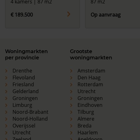
4 kamers | 87 m2
87 m2
€ 189.500
Op aanvraag
Woningmarkten
Grootste
per provincie
woningmarkten
Drenthe
Amsterdam
Flevoland
Den Haag
Friesland
Rotterdam
Gelderland
Utrecht
Groningen
Groningen
Limburg
Eindhoven
Noord-Brabant
Tilburg
Noord-Holland
Almere
Overijssel
Breda
Utrecht
Haarlem
Zeeland
Apeldoorn