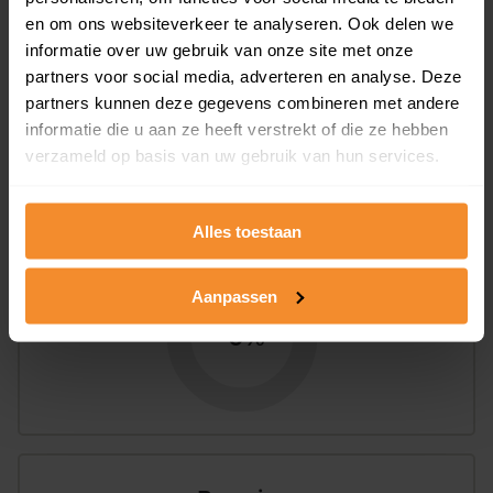
en om ons websiteverkeer te analyseren. Ook delen we
informatie over uw gebruik van onze site met onze
25%
75%
partners voor social media, adverteren en analyse. Deze
Koopwoningen
Huurwoningen
partners kunnen deze gegevens combineren met andere
informatie die u aan ze heeft verstrekt of die ze hebben
verzameld op basis van uw gebruik van hun services.
Appartementen
aandeel van totale woningen
Alles toestaan
Aanpassen
0%