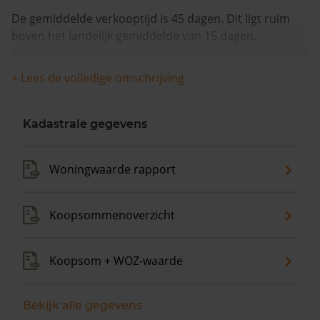
De gemiddelde verkooptijd is 45 dagen. Dit ligt ruim
boven het landelijk gemiddelde van 15 dagen.
De gemiddelde huizenprijs is €194.500. De gemiddelde
+ Lees de volledige omschrijving
vraagprijs is €194.500. In de afgelopen 12 maanden is
de gemiddelde woningwaarde met 16,0% gestegen.
Kadastrale gegevens
Woningwaarde rapport
Koopsommenoverzicht
Koopsom + WOZ-waarde
Bekijk alle gegevens