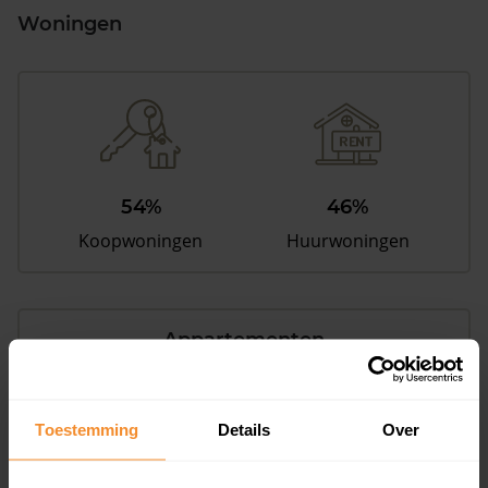
Woningen
54%
46%
Koopwoningen
Huurwoningen
Appartementen
aandeel van totale woningen
Toestemming
Details
Over
26%