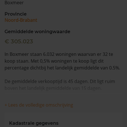
Boxmeer
Vragen? Neem contact met ons op
Provincie
Noord-Brabant
088 220 4200
Maandag t/m vrijdag - 08:00 -18:00
Gemiddelde woningwaarde
€ 305.023
In Boxmeer staan 6.032 woningen waarvan er 32 te
koop staan. Met 0,5% woningen te koop ligt dit
percentage dichtbij het landelijk gemiddelde van 0.5%.
De gemiddelde verkooptijd is 45 dagen. Dit ligt ruim
boven het landelijk gemiddelde van 15 dagen.
Wanneer we naar de laatste 12 maanden kijken
+ Lees de volledige omschrijving
worden appartementen gemiddeld voor €256.056
verkocht. De gemiddelde huizenprijs is €439.870. De
gemiddelde vraagprijs is €388.172. In de afgelopen 12
Kadastrale gegevens