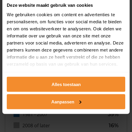
Deze website maakt gebruik van cookies
We gebruiken cookies om content en advertenties te
personaliseren, om functies voor social media te bieden
en om ons websiteverkeer te analyseren. Ook delen we
informatie over uw gebruik van onze site met onze
Bouwjaar
partners voor social media, adverteren en analyse. Deze
partners kunnen deze gegevens combineren met andere
informatie die u aan ze heeft verstrekt of die ze hebben
verzameld op basis van uw gebruik van hun services.
Alles toestaan
T/m 1945
8%
Aanpassen
1946 - 1980
37%
1981 - 2007
39%
2008 of later
16%