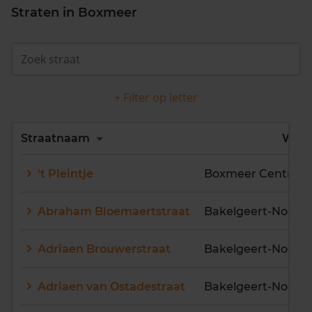
Straten in Boxmeer
+ Filter op letter
Alles
A
B
C
D
Straatnaam
Wijk
E
F
G
H
I
J
't Pleintje
Boxmeer Centrum
K
L
M
N
O
P
Q
R
S
T
U
V
Abraham Bloemaertstraat
Bakelgeert-Noord
W
X
Y
Z
Adriaen Brouwerstraat
Bakelgeert-Noord
Adriaen van Ostadestraat
Bakelgeert-Noord