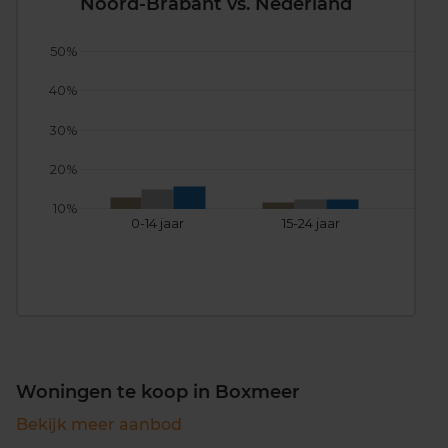
Noord-Brabant vs. Nederland
50%
40%
30%
20%
10%
0-14 jaar
15-24 jaar
25
Woningen te koop in Boxmeer
Bekijk meer aanbod