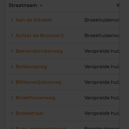
Alles
A
B
C
D
Straatnaam
Wijk
E
F
G
H
I
J
Aan de Schakel
Broekhuizenvorst
K
L
M
N
O
P
Q
R
S
T
U
V
Achter de Brouwerij
Broekhuizenvorst
W
X
Y
Z
Beerendonckerweg
Belsbergweg
Blitterswijckseweg
Broekhuizerweg
Broekstraat
Burg. Hermansstraat
Broekhuizenvorst