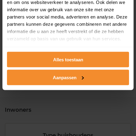
en om ons websiteverkeer te analyseren. Ook delen we
informatie over uw gebruik van onze site met onze
partners voor social media, adverteren en analyse. Deze
partners kunnen deze gegevens combineren met andere
informatie die u aan ze heeft verstrekt of die ze hebben
verzameld op basis van uw gebruik van hun services.
T/m 1945
14%
1946 - 1980
47%
Alles toestaan
1981 - 2007
32%
2008 of later
6%
Aanpassen
Inwoners
Type huishoudens