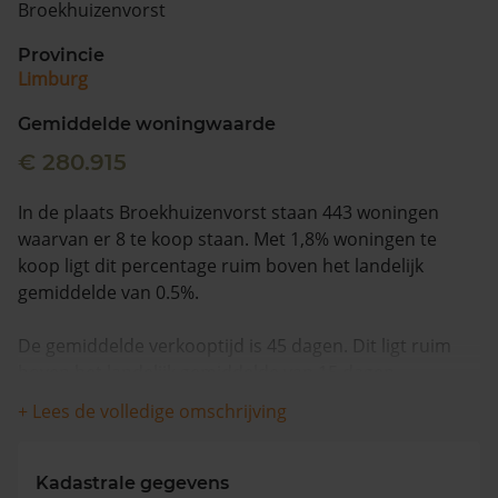
Broekhuizenvorst
Vragen? Neem contact met ons op
Provincie
Limburg
088 220 4200
Maandag t/m vrijdag - 08:00 -18:00
Gemiddelde woningwaarde
€ 280.915
In de plaats Broekhuizenvorst staan 443 woningen
waarvan er 8 te koop staan. Met 1,8% woningen te
koop ligt dit percentage ruim boven het landelijk
gemiddelde van 0.5%.
De gemiddelde verkooptijd is 45 dagen. Dit ligt ruim
boven het landelijk gemiddelde van 15 dagen.
+ Lees de volledige omschrijving
De gemiddelde huizenprijs is €421.438. De gemiddelde
vraagprijs is €421.438. In de afgelopen 12 maanden is
de gemiddelde woningwaarde met 1,6% gedaald.
Kadastrale gegevens