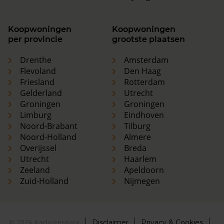
Koopwoningen
Koopwoningen
per provincie
grootste plaatsen
Drenthe
Amsterdam
Flevoland
Den Haag
Friesland
Rotterdam
Gelderland
Utrecht
Groningen
Groningen
Limburg
Eindhoven
Noord-Brabant
Tilburg
Noord-Holland
Almere
Overijssel
Breda
Utrecht
Haarlem
Zeeland
Apeldoorn
Zuid-Holland
Nijmegen
© 2026 Kadasterdata
Disclaimer
Privacy & Cookies