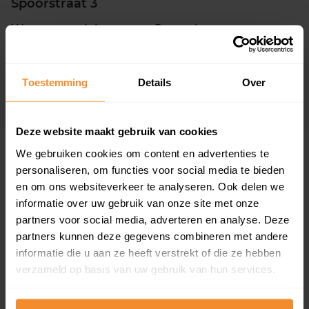
Spoorstraat 3
Woonoppervlak
Perceel
320 m2
7.105 m2
Verkoopdatum
Verkoopprijs
Toestemming
Details
Over
20 november 2025
Koopsom opvragen
Deze website maakt gebruik van cookies
We gebruiken cookies om content en advertenties te
Woningen
personaliseren, om functies voor social media te bieden
en om ons websiteverkeer te analyseren. Ook delen we
informatie over uw gebruik van onze site met onze
partners voor social media, adverteren en analyse. Deze
partners kunnen deze gegevens combineren met andere
informatie die u aan ze heeft verstrekt of die ze hebben
verzameld op basis van uw gebruik van hun services.
18%
82%
Koopwoningen
Huurwoningen