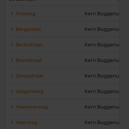
E
F
G
H
I
J
Arixweg
K
L
M
N
O
P
Q
R
S
T
U
V
Bergstraat
Kern Buggenum
W
X
Y
Z
Berikstraat
Kern Buggenum
Boonstraat
Kern Buggenum
Dorpsstraat
Kern Buggenum
Galgenberg
Kern Buggenum
Haelenerweg
Heerweg
Kern Buggenum