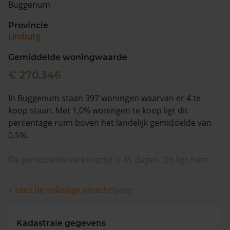
Buggenum
Vragen? Neem contact met ons op
Provincie
Limburg
088 220 4200
Maandag t/m vrijdag - 08:00 -18:00
Gemiddelde woningwaarde
€ 270.346
In Buggenum staan 397 woningen waarvan er 4 te
koop staan. Met 1,0% woningen te koop ligt dit
percentage ruim boven het landelijk gemiddelde van
0.5%.
De gemiddelde verkooptijd is 45 dagen. Dit ligt ruim
boven het landelijk gemiddelde van 15 dagen.
+ Lees de volledige omschrijving
De gemiddelde huizenprijs is €641.000. De gemiddelde
vraagprijs is €641.000. In de afgelopen 12 maanden is
de gemiddelde woningwaarde met 9,1% gestegen.
Kadastrale gegevens