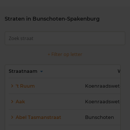
Straten in Bunschoten-Spakenburg
+ Filter op letter
Alles
A
B
C
D
Straatnaam
Wijk
E
F
G
H
I
J
't Ruum
Koenraadsweterin
K
L
M
N
O
P
Q
R
S
T
U
V
Aak
Koenraadsweterin
W
X
Y
Z
Abel Tasmanstraat
Bunschoten