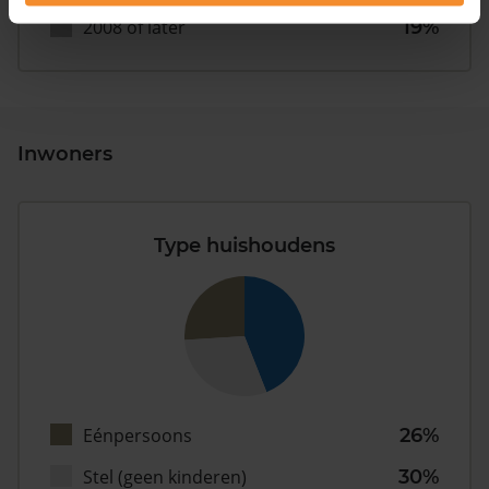
2008 of later
19%
Inwoners
Type huishoudens
Eénpersoons
26%
Stel (geen kinderen)
30%