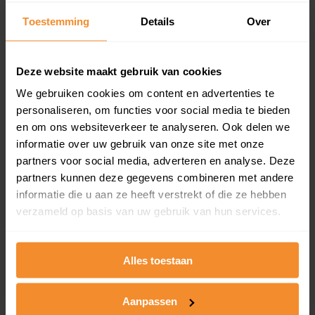
Toestemming
Details
Over
19%
Deze website maakt gebruik van cookies
We gebruiken cookies om content en advertenties te
personaliseren, om functies voor social media te bieden
en om ons websiteverkeer te analyseren. Ook delen we
Bouwjaar
informatie over uw gebruik van onze site met onze
partners voor social media, adverteren en analyse. Deze
partners kunnen deze gegevens combineren met andere
informatie die u aan ze heeft verstrekt of die ze hebben
verzameld op basis van uw gebruik van hun services.
T/m 1945
8%
Alles toestaan
1946 - 1980
43%
Aanpassen
1981 - 2007
29%