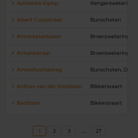
Achterste Kamp
Rengerswetering
Albert Cuypstraat
Bunschoten
Almareplantsoen
Broerswetering
Almarestraat
Broerswetering
Amersfoortseweg
Bunschoten, De H
Anthon van der Horstlaan
Bikkersvaart
Bachlaan
Bikkersvaart
1
2
3
...
27