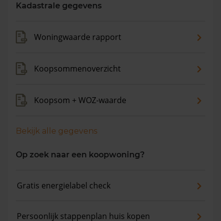
worden appartementen gemiddeld voor €366.857
Kadastrale gegevens
verkocht. De gemiddelde huizenprijs is €419.932. De
gemiddelde vraagprijs is €416.254. In de afgelopen 12
Woningwaarde rapport
maanden is de gemiddelde woningwaarde met 7,0%
gestegen.
Koopsommenoverzicht
Koopsom + WOZ-waarde
Bekijk alle gegevens
Op zoek naar een koopwoning?
Gratis energielabel check
Persoonlijk stappenplan huis kopen