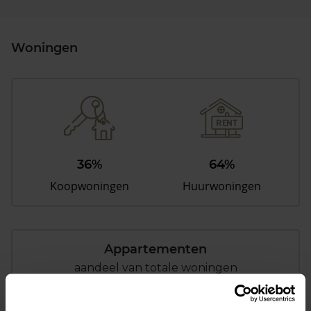
Woningen
36%
64%
Koopwoningen
Huurwoningen
Appartementen
aandeel van totale woningen