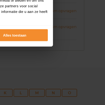
 media te bieden en om ons
ze partners voor social
ni 2026
Koopsom opvragen
nformatie die u aan ze heeft
ni 2026
Koopsom opvragen
Alles toestaan
K
L
M
N
O