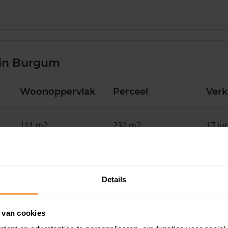
 in Burgum
Woonoppervlak
Perceel
Ver
111 m2
232 m2
17 ju
112 m2
153 m2
17 ju
Details
74 m2
558 m2
16 ju
 van cookies