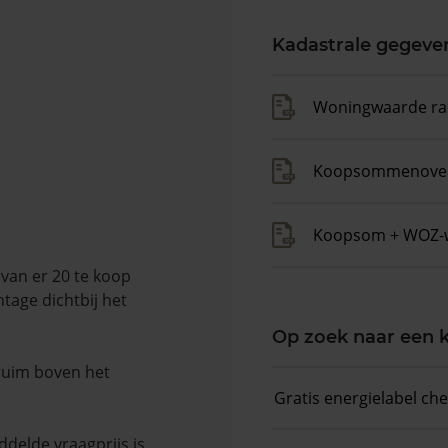
Kadastrale gegeve
Woningwaarde ra
Koopsommenover
Koopsom + WOZ-
van er 20 te koop
tage dichtbij het
Op zoek naar een
 ruim boven het
Gratis energielabel ch
delde vraagprijs is