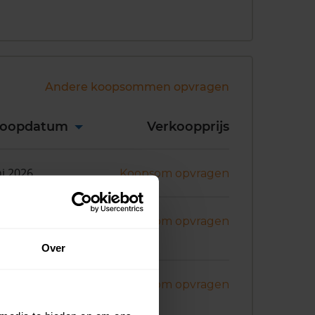
Andere koopsommen opvragen
koopdatum
Verkoopprijs
ni 2026
Koopsom opvragen
ni 2026
Koopsom opvragen
Over
ni 2026
Koopsom opvragen