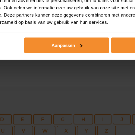
ent en advertenties te personaliseren, om functies voor social
. Ook delen we informatie over uw gebruik van onze site met on
107 m2
200 m2
08 ju
e. Deze partners kunnen deze gegevens combineren met andere i
erzameld op basis van uw gebruik van hun services.
82 m2
410 m2
03 ju
Aanpassen
D
E
F
G
H
I
J
U
V
W
X
Y
Z