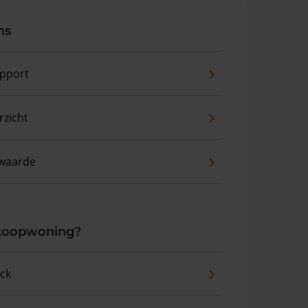
ns
pport
zicht
waarde
 koopwoning?
eck