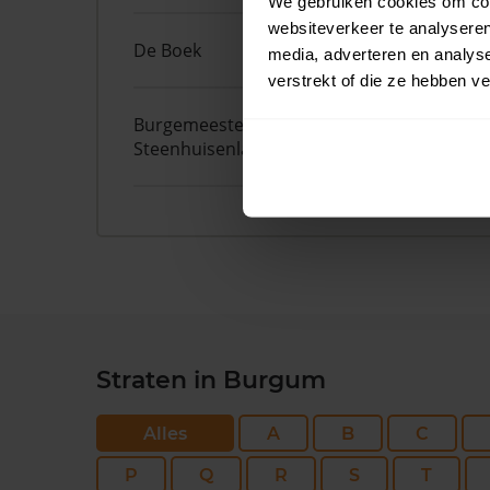
We gebruiken cookies om cont
websiteverkeer te analyseren
De Boek
13
media, adverteren en analys
verstrekt of die ze hebben v
Burgemeester
7
Steenhuisenlaan
Straten in Burgum
Alles
A
B
C
P
Q
R
S
T