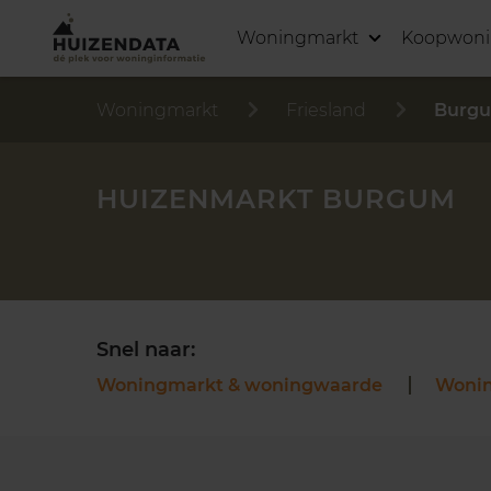
Woningmarkt
Koopwon
Woningmarkt
Friesland
Burg
HUIZENMARKT BURGUM
Snel naar:
Woningmarkt & woningwaarde
Woni