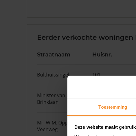
Eerder verkochte woningen
Straatnaam
Huisnr.
Bulthuissingel
101
Minister van den
60
Brinklaan
Toestemming
Mr. W.M. Oppedijk van
12
Deze website maakt gebruik
Veenweg