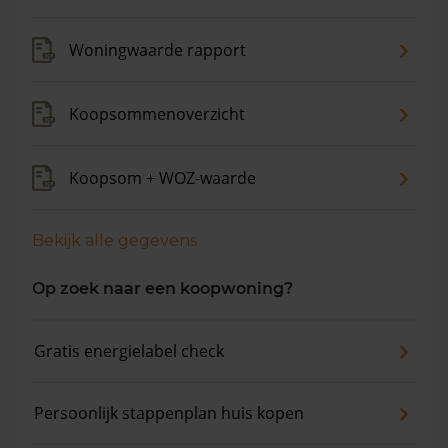
gemiddelde vraagprijs is €431.873. In de afgelopen 12
maanden is de gemiddelde woningwaarde met 6,8%
Woningwaarde rapport
gestegen.
Koopsommenoverzicht
Koopsom + WOZ-waarde
Bekijk alle gegevens
Op zoek naar een koopwoning?
Gratis energielabel check
Persoonlijk stappenplan huis kopen