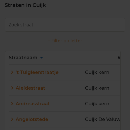
Straten in Cuijk
+ Filter op letter
Alles
A
B
C
D
Straatnaam
Wijk
E
F
G
H
I
J
't Tuigleerstraatje
Cuijk kern
K
L
M
N
O
P
Q
R
S
T
U
V
Aleidestraat
Cuijk kern
W
X
Y
Z
Andreasstraat
Cuijk kern
Angelotstede
Cuijk De Valuwe