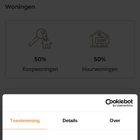
Woningen
50%
50%
Koopwoningen
Huurwoningen
Appartementen
aandeel van totale woningen
Toestemming
Details
Over
25%