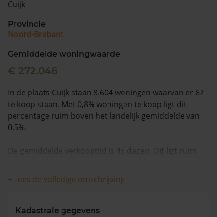
Cuijk
Vragen? Neem contact met ons op
Provincie
Noord-Brabant
088 220 4200
Maandag t/m vrijdag - 08:00 -18:00
Gemiddelde woningwaarde
€ 272.046
In de plaats Cuijk staan 8.604 woningen waarvan er 67
te koop staan. Met 0,8% woningen te koop ligt dit
percentage ruim boven het landelijk gemiddelde van
0.5%.
De gemiddelde verkooptijd is 45 dagen. Dit ligt ruim
boven het landelijk gemiddelde van 15 dagen.
+ Lees de volledige omschrijving
Wanneer we naar de laatste 12 maanden kijken
worden appartementen gemiddeld voor €290.900
verkocht. De gemiddelde huizenprijs is €443.242. De
Kadastrale gegevens