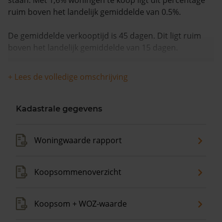
staan. Met 1,6% woningen te koop ligt dit percentage
ruim boven het landelijk gemiddelde van 0.5%.
De gemiddelde verkooptijd is 45 dagen. Dit ligt ruim
boven het landelijk gemiddelde van 15 dagen.
De gemiddelde huizenprijs is €649.000. De gemiddelde
+ Lees de volledige omschrijving
vraagprijs is €649.000. In de afgelopen 12 maanden is
de gemiddelde woningwaarde met 7,3% gestegen.
Kadastrale gegevens
Woningwaarde rapport
Koopsommenoverzicht
Koopsom + WOZ-waarde