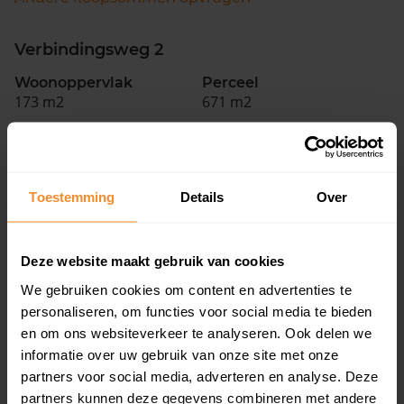
Verbindingsweg 2
Woonoppervlak
Perceel
173 m2
671 m2
Verkoopdatum
Verkoopprijs
29 juni 2026
Koopsom opvragen
Toestemming
Details
Over
Dokter Christiaansplein 14
Woonoppervlak
Perceel
Deze website maakt gebruik van cookies
144 m2
570 m2
We gebruiken cookies om content en advertenties te
Verkoopdatum
Verkoopprijs
personaliseren, om functies voor social media te bieden
19 juni 2026
Koopsom opvragen
en om ons websiteverkeer te analyseren. Ook delen we
informatie over uw gebruik van onze site met onze
partners voor social media, adverteren en analyse. Deze
Emmerweg 4
partners kunnen deze gegevens combineren met andere