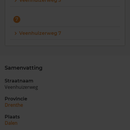
Veenhuizerweg 3
Vragen? Neem contact met ons op
7
088 220 4200
Maandag t/m vrijdag - 08:00 -18:00
Veenhuizerweg 7
Samenvatting
Straatnaam
Veenhuizerweg
Provincie
Drenthe
Plaats
Dalen