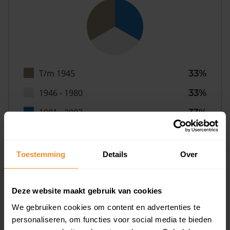
T/m 1945
33%
1946 - 1980
33%
1981 - 2007
33%
2008 of later
0%
Toestemming
Details
Over
Inwoners
Deze website maakt gebruik van cookies
We gebruiken cookies om content en advertenties te
personaliseren, om functies voor social media te bieden