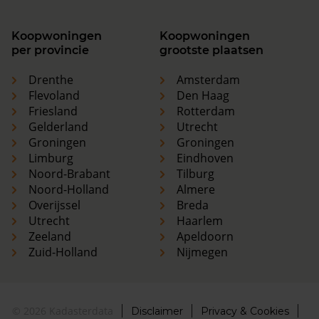
Koopwoningen
Koopwoningen
per provincie
grootste plaatsen
Drenthe
Amsterdam
Flevoland
Den Haag
Friesland
Rotterdam
Gelderland
Utrecht
Groningen
Groningen
Limburg
Eindhoven
Noord-Brabant
Tilburg
Noord-Holland
Almere
Overijssel
Breda
Utrecht
Haarlem
Zeeland
Apeldoorn
Zuid-Holland
Nijmegen
© 2026 Kadasterdata
Disclaimer
Privacy & Cookies