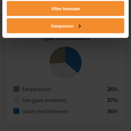
Alles toestaan
Inwoners
Aanpassen
Type huishoudens
Eénpersoons
26%
Stel (geen kinderen)
37%
Gezin (met kinderen)
36%