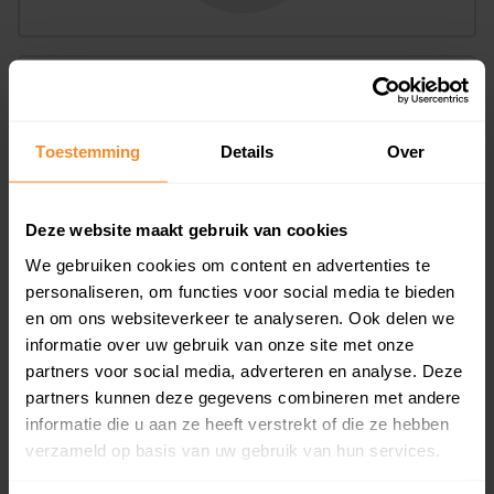
Bouwjaar
Toestemming
Details
Over
Deze website maakt gebruik van cookies
We gebruiken cookies om content en advertenties te
T/m 1945
0%
personaliseren, om functies voor social media te bieden
en om ons websiteverkeer te analyseren. Ook delen we
1946 - 1980
0%
informatie over uw gebruik van onze site met onze
partners voor social media, adverteren en analyse. Deze
1981 - 2007
100%
partners kunnen deze gegevens combineren met andere
2008 of later
0%
informatie die u aan ze heeft verstrekt of die ze hebben
verzameld op basis van uw gebruik van hun services.