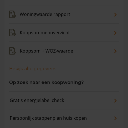
gemiddelde vraagprijs is €529.987. In de afgelopen 12
maanden is de gemiddelde woningwaarde met 7,3%
Woningwaarde rapport
gestegen.
Koopsommenoverzicht
Koopsom + WOZ-waarde
Bekijk alle gegevens
Op zoek naar een koopwoning?
Gratis energielabel check
Persoonlijk stappenplan huis kopen