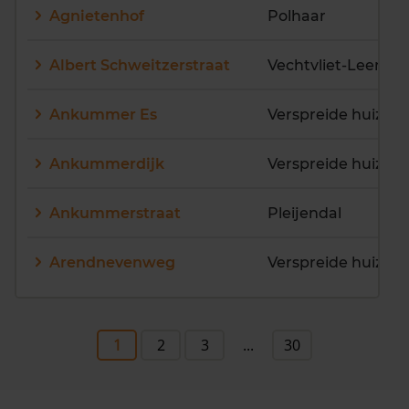
Agnietenhof
Polhaar
Albert Schweitzerstraat
Vechtvliet-Leemcu
Ankummer Es
Ankummerdijk
Ankummerstraat
Pleijendal
Arendnevenweg
1
2
3
...
30