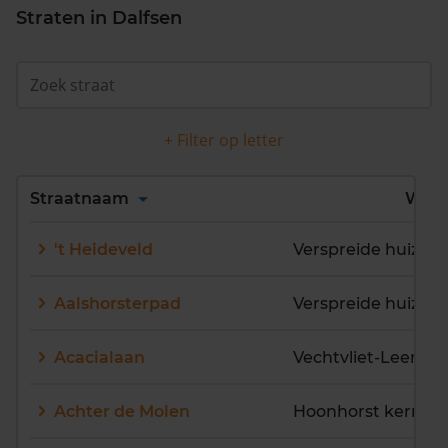
Straten in Dalfsen
+ Filter op letter
Alles
A
B
C
D
Straatnaam
Wijk
E
F
G
H
I
J
't Heideveld
K
L
M
N
O
P
Q
R
S
T
U
V
Aalshorsterpad
Verspreide huizen 
W
X
Y
Z
Acacialaan
Vechtvliet-Leemcu
Achter de Molen
Hoonhorst kern