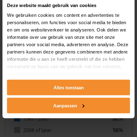
Deze website maakt gebruik van cookies
We gebruiken cookies om content en advertenties te
personaliseren, om functies voor social media te bieden
en om ons websiteverkeer te analyseren. Ook delen we
informatie over uw gebruik van onze site met onze
Bouwjaar
partners voor social media, adverteren en analyse. Deze
partners kunnen deze gegevens combineren met andere
informatie die u aan ze heeft verstrekt of die ze hebben
verzameld op basis van uw gebruik van hun services.
Alles toestaan
T/m 1945
12%
Aanpassen
1946 - 1980
40%
1981 - 2007
32%
2008 of later
16%