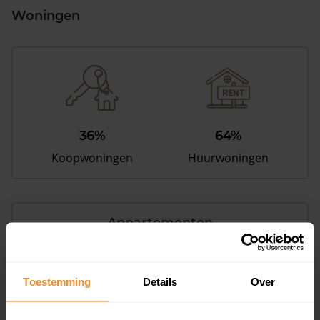
Woningen
36%
64%
Koopwoningen
Huurwoningen
Appartementen
aandeel van totale woningen
Toestemming
Details
Over
12%