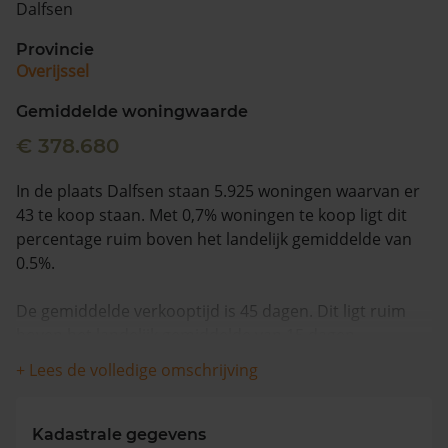
Dalfsen
Vragen? Neem contact met ons op
Provincie
Overijssel
088 220 4200
Maandag t/m vrijdag - 08:00 -18:00
Gemiddelde woningwaarde
€ 378.680
In de plaats Dalfsen staan 5.925 woningen waarvan er
43 te koop staan. Met 0,7% woningen te koop ligt dit
percentage ruim boven het landelijk gemiddelde van
0.5%.
De gemiddelde verkooptijd is 45 dagen. Dit ligt ruim
boven het landelijk gemiddelde van 15 dagen.
+ Lees de volledige omschrijving
Wanneer we naar de laatste 12 maanden kijken
worden appartementen gemiddeld voor €523.000
verkocht. De gemiddelde huizenprijs is €530.511. De
Kadastrale gegevens