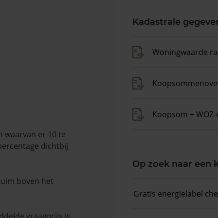
Kadastrale gegeve
Woningwaarde ra
Koopsommenover
Koopsom + WOZ-
n waarvan er 10 te
percentage dichtbij
Op zoek naar een
 ruim boven het
Gratis energielabel ch
delde vraagprijs is