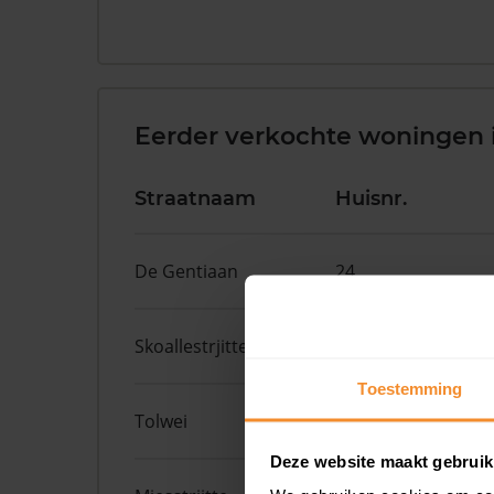
Eerder verkochte woningen 
Straatnaam
Huisnr.
De Gentiaan
24
Skoallestrjitte
25
Toestemming
Tolwei
19
Deze website maakt gebruik