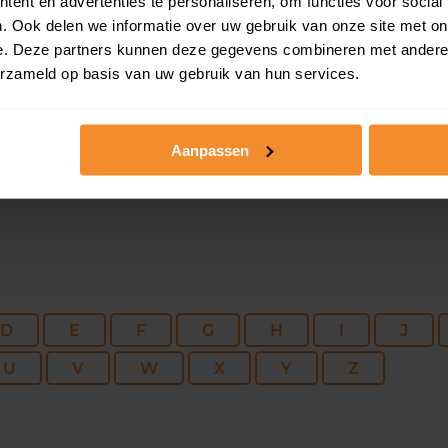
195 m2
674 m2
15 ju
ent en advertenties te personaliseren, om functies voor social
. Ook delen we informatie over uw gebruik van onze site met on
e. Deze partners kunnen deze gegevens combineren met andere i
151 m2
501 m2
15 ju
erzameld op basis van uw gebruik van hun services.
Aanpassen
D
E
F
G
H
I
J
U
V
W
X
Y
Z