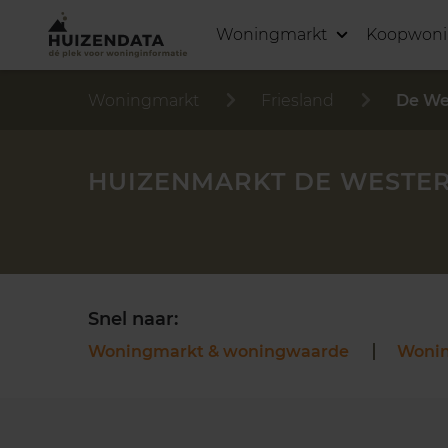
Woningmarkt
Koopwon
Woningmarkt
Friesland
De We
HUIZENMARKT DE WESTE
Snel naar:
Woningmarkt & woningwaarde
Woni