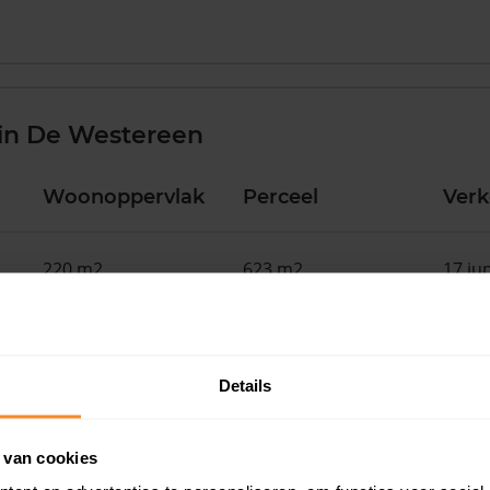
in De Westereen
Woonoppervlak
Perceel
Ver
220 m2
623 m2
17 ju
119 m2
690 m2
16 ju
Details
146 m2
600 m2
15 ju
 van cookies