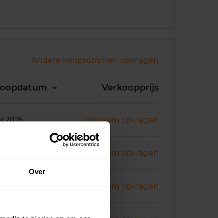
Andere koopsommen opvragen
koopdatum
Verkoopprijs
ni 2026
Koopsom opvragen
ni 2026
Koopsom opvragen
Over
ni 2026
Koopsom opvragen