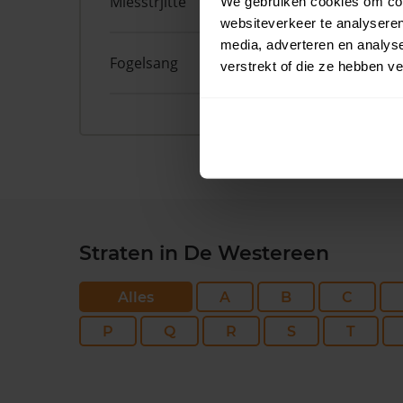
Miesstrjitte
26
We gebruiken cookies om cont
websiteverkeer te analyseren
media, adverteren en analys
Fogelsang
12
verstrekt of die ze hebben v
Straten in De Westereen
Alles
A
B
C
P
Q
R
S
T