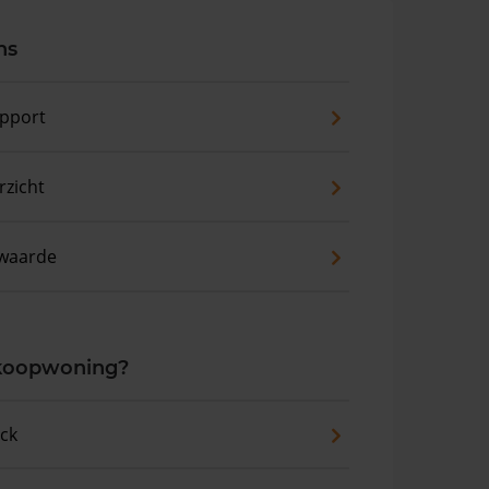
ns
pport
zicht
waarde
 koopwoning?
eck