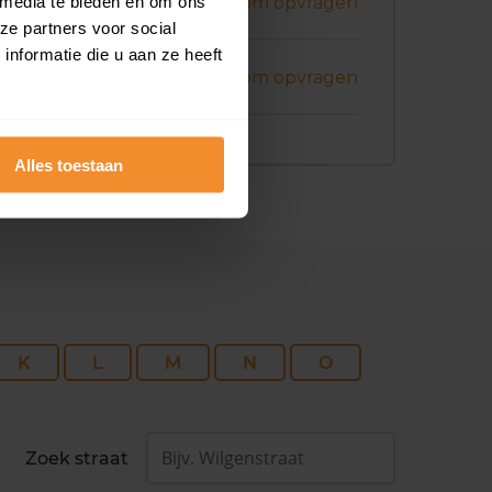
ni 2026
 media te bieden en om ons
Koopsom opvragen
ze partners voor social
nformatie die u aan ze heeft
ni 2026
Koopsom opvragen
Alles toestaan
K
L
M
N
O
Zoek straat