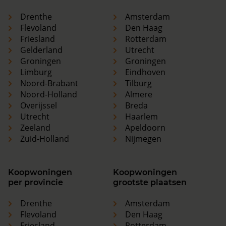
Drenthe
Amsterdam
Flevoland
Den Haag
Friesland
Rotterdam
Gelderland
Utrecht
Groningen
Groningen
Limburg
Eindhoven
Noord-Brabant
Tilburg
Noord-Holland
Almere
Overijssel
Breda
Utrecht
Haarlem
Zeeland
Apeldoorn
Zuid-Holland
Nijmegen
Koopwoningen
Koopwoningen
per provincie
grootste plaatsen
Drenthe
Amsterdam
Flevoland
Den Haag
Friesland
Rotterdam