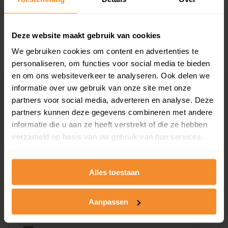
1946 - 1980
33%
1981 - 2007
0%
Deze website maakt gebruik van cookies
2008 of later
33%
We gebruiken cookies om content en advertenties te
personaliseren, om functies voor social media te bieden
en om ons websiteverkeer te analyseren. Ook delen we
informatie over uw gebruik van onze site met onze
Inwoners
partners voor social media, adverteren en analyse. Deze
partners kunnen deze gegevens combineren met andere
informatie die u aan ze heeft verstrekt of die ze hebben
verzameld op basis van uw gebruik van hun services.
Type huishoudens
Alles toestaan
Aanpassen