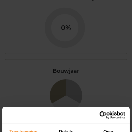
0%
Bouwjaar
T/m 1945
33%
Toestemming
Details
Over