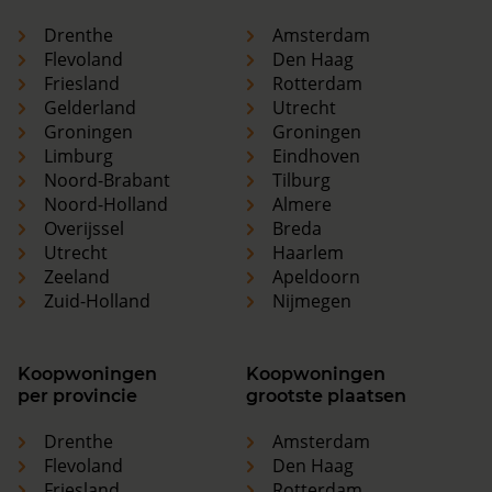
Drenthe
Amsterdam
Flevoland
Den Haag
Friesland
Rotterdam
Gelderland
Utrecht
Groningen
Groningen
Limburg
Eindhoven
Noord-Brabant
Tilburg
Noord-Holland
Almere
Overijssel
Breda
Utrecht
Haarlem
Zeeland
Apeldoorn
Zuid-Holland
Nijmegen
Koopwoningen
Koopwoningen
per provincie
grootste plaatsen
Drenthe
Amsterdam
Flevoland
Den Haag
Friesland
Rotterdam