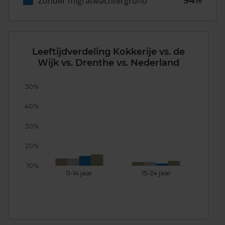
Zonder migratieachtergrond
94%
Leeftijdverdeling Kokkerije vs. de
Wijk vs. Drenthe vs. Nederland
50%
40%
30%
20%
10%
0-14 jaar
15-24 jaar
25