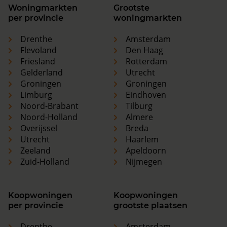
Woningmarkten
Grootste
per provincie
woningmarkten
Drenthe
Amsterdam
Flevoland
Den Haag
Friesland
Rotterdam
Gelderland
Utrecht
Groningen
Groningen
Limburg
Eindhoven
Noord-Brabant
Tilburg
Noord-Holland
Almere
Overijssel
Breda
Utrecht
Haarlem
Zeeland
Apeldoorn
Zuid-Holland
Nijmegen
Koopwoningen
Koopwoningen
per provincie
grootste plaatsen
Drenthe
Amsterdam