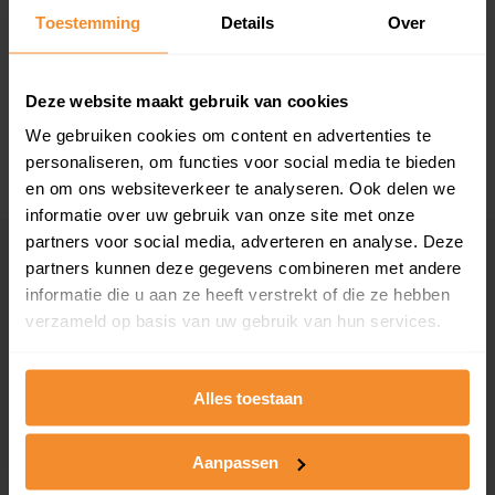
T/m 1945
14%
Toestemming
Details
Over
1946 - 1980
57%
1981 - 2007
29%
Deze website maakt gebruik van cookies
We gebruiken cookies om content en advertenties te
2008 of later
0%
personaliseren, om functies voor social media te bieden
en om ons websiteverkeer te analyseren. Ook delen we
informatie over uw gebruik van onze site met onze
partners voor social media, adverteren en analyse. Deze
Inwoners
partners kunnen deze gegevens combineren met andere
informatie die u aan ze heeft verstrekt of die ze hebben
verzameld op basis van uw gebruik van hun services.
Type huishoudens
Alles toestaan
Aanpassen