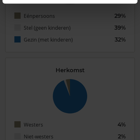
Eénpersoons
29%
Stel (geen kinderen)
39%
Gezin (met kinderen)
32%
Herkomst
Westers
4%
Niet-westers
2%