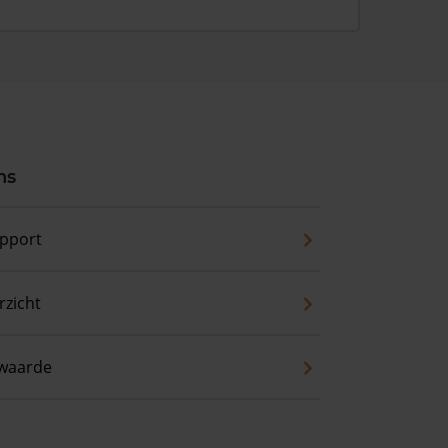
ns
pport
zicht
waarde