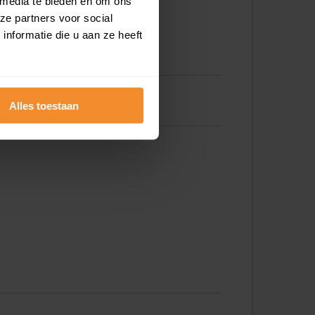
 media te bieden en om ons
ze partners voor social
nformatie die u aan ze heeft
Willem Koopsweg 69
Alles toestaan