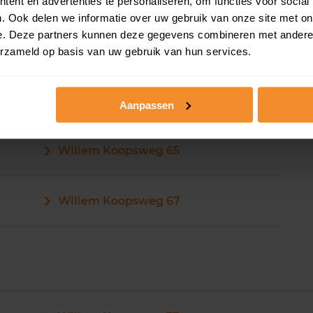
ent en advertenties te personaliseren, om functies voor social
. Ook delen we informatie over uw gebruik van onze site met on
e. Deze partners kunnen deze gegevens combineren met andere i
erzameld op basis van uw gebruik van hun services.
Willem Koopsweg 63
Aanpassen
Willem Koopsweg 65
Willem Koopsweg 67