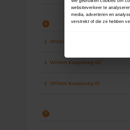
We gebruiken cookies om cont
websiteverkeer te analyseren
media, adverteren en analys
verstrekt of die ze hebben v
6
Willem Koopsweg 6
Willem Koopsweg 60
Willem Koopsweg 61
7