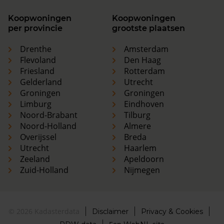
Koopwoningen
Koopwoningen
per provincie
grootste plaatsen
Drenthe
Amsterdam
Flevoland
Den Haag
Friesland
Rotterdam
Gelderland
Utrecht
Groningen
Groningen
Limburg
Eindhoven
Noord-Brabant
Tilburg
Noord-Holland
Almere
Overijssel
Breda
Utrecht
Haarlem
Zeeland
Apeldoorn
Zuid-Holland
Nijmegen
© 2026 Kadasterdata
Disclaimer
Privacy & Cookies