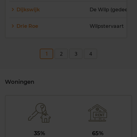
Dijkswijk
De Wilp (gedeelteli
Drie Roe
Wilpstervaart
1
2
3
4
Woningen
35%
65%