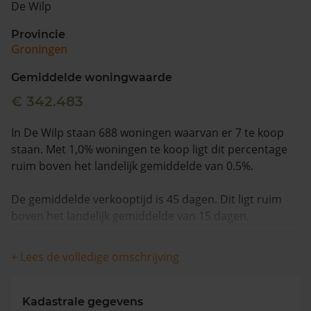
De Wilp
Vragen? Neem contact met ons op
Provincie
Groningen
088 220 4200
Maandag t/m vrijdag - 08:00 -18:00
Gemiddelde woningwaarde
€ 342.483
In De Wilp staan 688 woningen waarvan er 7 te koop
staan. Met 1,0% woningen te koop ligt dit percentage
ruim boven het landelijk gemiddelde van 0.5%.
De gemiddelde verkooptijd is 45 dagen. Dit ligt ruim
boven het landelijk gemiddelde van 15 dagen.
De gemiddelde huizenprijs is €422.643. De gemiddelde
+ Lees de volledige omschrijving
vraagprijs is €422.643. In de afgelopen 12 maanden is
de gemiddelde woningwaarde met 11,8% gestegen.
Kadastrale gegevens