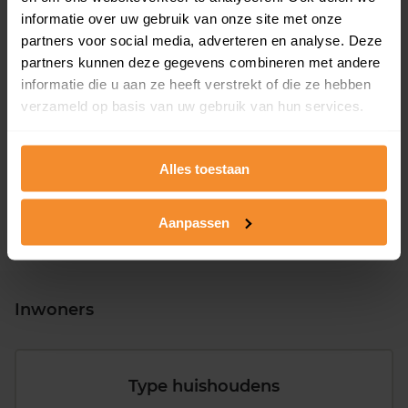
informatie over uw gebruik van onze site met onze
partners voor social media, adverteren en analyse. Deze
partners kunnen deze gegevens combineren met andere
informatie die u aan ze heeft verstrekt of die ze hebben
T/m 1945
24%
verzameld op basis van uw gebruik van hun services.
1946 - 1980
47%
1981 - 2007
19%
Alles toestaan
2008 of later
9%
Aanpassen
Inwoners
Type huishoudens