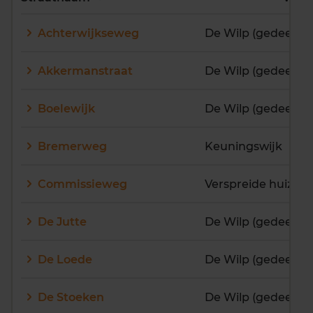
E
F
G
H
I
J
Achterwijkseweg
De Wilp (gedeelteli
K
L
M
N
O
P
Q
R
S
T
U
V
Akkermanstraat
De Wilp (gedeelteli
W
X
Y
Z
Boelewijk
De Wilp (gedeelteli
Bremerweg
Keuningswijk
Commissieweg
De Jutte
De Wilp (gedeelteli
De Loede
De Wilp (gedeelteli
De Stoeken
De Wilp (gedeelteli