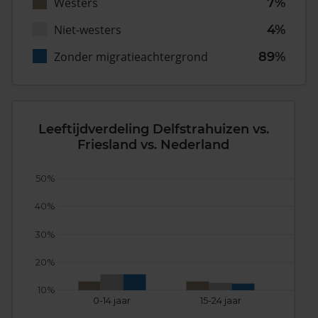
Westers
7%
Niet-westers
4%
Zonder migratieachtergrond
89%
Leeftijdverdeling Delfstrahuizen vs.
Friesland vs. Nederland
50%
40%
30%
20%
10%
0-14 jaar
15-24 jaar
25