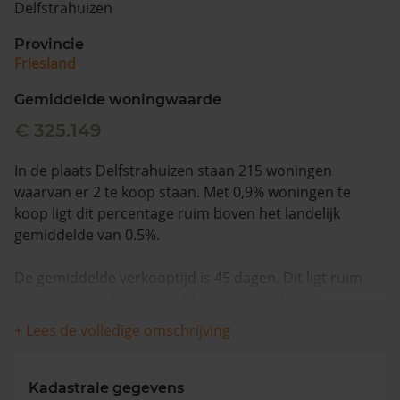
Delfstrahuizen
Vragen? Neem contact met ons op
Provincie
Friesland
088 220 4200
Maandag t/m vrijdag - 08:00 -18:00
Gemiddelde woningwaarde
€ 325.149
In de plaats Delfstrahuizen staan 215 woningen
waarvan er 2 te koop staan. Met 0,9% woningen te
koop ligt dit percentage ruim boven het landelijk
gemiddelde van 0.5%.
De gemiddelde verkooptijd is 45 dagen. Dit ligt ruim
boven het landelijk gemiddelde van 15 dagen.
+ Lees de volledige omschrijving
De gemiddelde huizenprijs is €569.500. De gemiddelde
vraagprijs is €569.500. In de afgelopen 12 maanden is
de gemiddelde woningwaarde met 14,8% gestegen.
Kadastrale gegevens