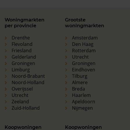
Woningmarkten
Grootste
per provincie
woningmarkten
Drenthe
Amsterdam
Flevoland
Den Haag
Friesland
Rotterdam
Gelderland
Utrecht
Groningen
Groningen
Limburg
Eindhoven
Noord-Brabant
Tilburg
Noord-Holland
Almere
Overijssel
Breda
Utrecht
Haarlem
Zeeland
Apeldoorn
Zuid-Holland
Nijmegen
Koopwoningen
Koopwoningen