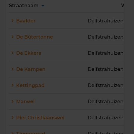
Alles
A
B
C
D
Straatnaam
Wijk
E
F
G
H
I
J
Baalder
Delfstrahuizen-Bu
K
L
M
N
O
P
Q
R
S
T
U
V
De Bûtertonne
Delfstrahuizen-Bu
W
X
Y
Z
De Ekkers
Delfstrahuizen-Bu
De Kampen
Delfstrahuizen-Bu
Kettingpad
Delfstrahuizen-K
Marwei
Pier Christiaanswei
Delfstrahuizen-Bu
Tjongerpad
Delfstrahuizen-K