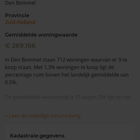
Den Bommel
Vragen? Neem contact met ons op
Provincie
Zuid-Holland
088 220 4200
Maandag t/m vrijdag - 08:00 -18:00
Gemiddelde woningwaarde
€ 269.156
In Den Bommel staan 712 woningen waarvan er 9 te
koop staan. Met 1,3% woningen te koop ligt dit
percentage ruim boven het landelijk gemiddelde van
0.5%.
De gemiddelde verkooptijd is 15 dagen. Dit ligt op het
zelfde niveau als het landelijk gemiddelde van 15
dagen.
+ Lees de volledige omschrijving
De gemiddelde huizenprijs is €507.333. De gemiddelde
vraagprijs is €507.333. In de afgelopen 12 maanden is
Kadastrale gegevens