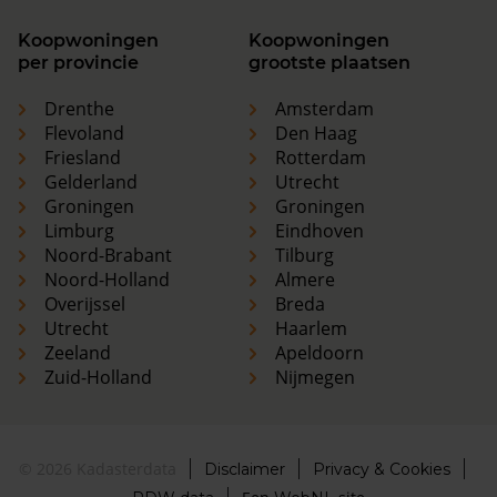
Koopwoningen
Koopwoningen
per provincie
grootste plaatsen
Drenthe
Amsterdam
Flevoland
Den Haag
Friesland
Rotterdam
Gelderland
Utrecht
Groningen
Groningen
Limburg
Eindhoven
Noord-Brabant
Tilburg
Noord-Holland
Almere
Overijssel
Breda
Utrecht
Haarlem
Zeeland
Apeldoorn
Zuid-Holland
Nijmegen
© 2026 Kadasterdata
Disclaimer
Privacy & Cookies