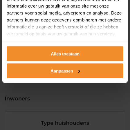
informatie over uw gebruik van onze site met onze
partners voor social media, adverteren en analyse. Deze
partners kunnen deze gegevens combineren met andere
informatie die u aan ze heeft verstrekt of die ze hebben
T/m 1945
32%
verzameld op basis van uw gebruik van hun services.
1946 - 1980
38%
1981 - 2007
20%
Alles toestaan
2008 of later
10%
Aanpassen
Inwoners
Type huishoudens