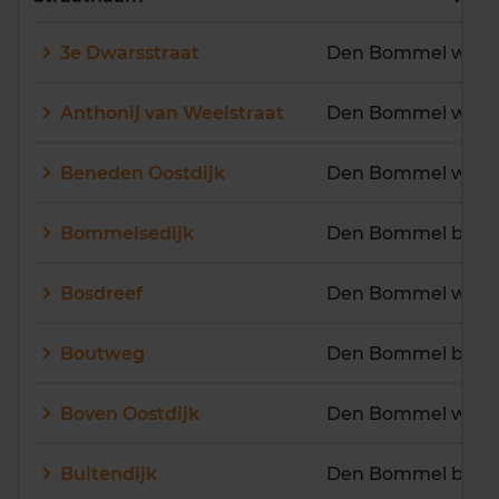
E
F
G
H
I
J
3e Dwarsstraat
Den Bommel woon
K
L
M
N
O
P
Q
R
S
T
U
V
Anthonij van Weelstraat
Den Bommel woon
W
X
Y
Z
Beneden Oostdijk
Den Bommel woon
Bommelsedijk
Den Bommel buite
Bosdreef
Den Bommel woon
Boutweg
Den Bommel buite
Boven Oostdijk
Den Bommel woon
Buitendijk
Den Bommel buite