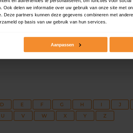
ent en advertenties te personaliseren, om functies voor social
164 m2
208 m2
30 ju
. Ook delen we informatie over uw gebruik van onze site met on
e. Deze partners kunnen deze gegevens combineren met andere i
erzameld op basis van uw gebruik van hun services.
142 m2
340 m2
30 ju
Aanpassen
D
E
F
G
H
I
J
U
V
W
X
Y
Z