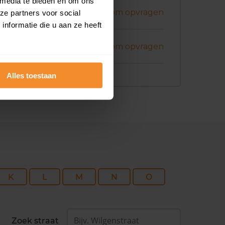
 media te bieden en om ons
ni 2026
Koopsom opvragen
ze partners voor social
nformatie die u aan ze heeft
ni 2026
Koopsom opvragen
Alles toestaan
K
L
M
N
O
Zoek straat