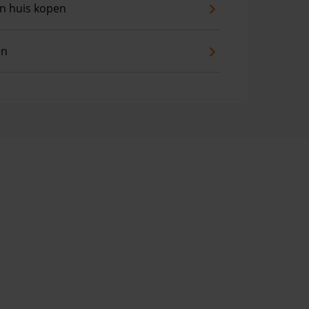
an huis kopen
en