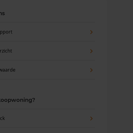
ns
pport
zicht
waarde
 koopwoning?
eck