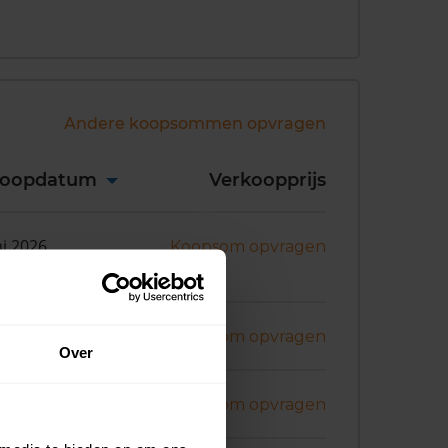
Andere koopsommen opvragen
koopdatum
Verkoopprijs
ni 2026
Koopsom opvragen
ni 2026
Koopsom opvragen
Over
ni 2026
Koopsom opvragen