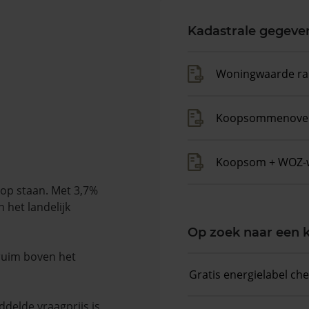
Kadastrale gegeve
Woningwaarde ra
Koopsommenover
Koopsom + WOZ-
oop staan. Met 3,7%
 het landelijk
Op zoek naar een
 ruim boven het
Gratis energielabel ch
delde vraagprijs is