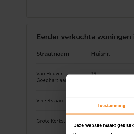
Eerder verkochte woningen 
Straatnaam
Huisnr.
Van Heuven
19
Goedhartlaan
Verzetslaan
63
Toestemming
Grote Kerkstraat
11D
Deze website maakt gebruik