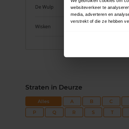
We gebruiken cookies om cont
De Wulp
50
websiteverkeer te analyseren
media, adverteren en analys
verstrekt of die ze hebben v
Wisken
14
Straten in Deurze
Alles
A
B
C
P
Q
R
S
T