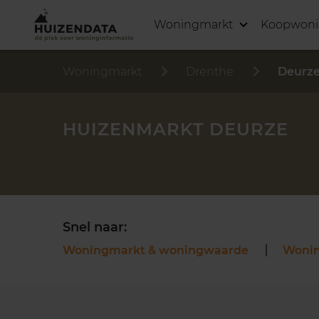
Woningmarkt
Koopwon
Woningmarkt
Drenthe
Deurz
HUIZENMARKT DEURZE
Snel naar:
Woningmarkt & woningwaarde
Woni