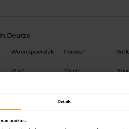
in Deurze
Woonoppervlak
Perceel
Ver
88 m2
168 m2
30 ju
130 m2
211 m2
30 ju
Details
44 m2
320 m2
30 ju
 van cookies