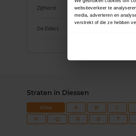
We gebruiken cookies om cont
Zijthorst
21
websiteverkeer te analyseren
media, adverteren en analys
verstrekt of die ze hebben v
De Elders
10
Straten in Diessen
Alles
A
B
C
P
Q
R
S
T