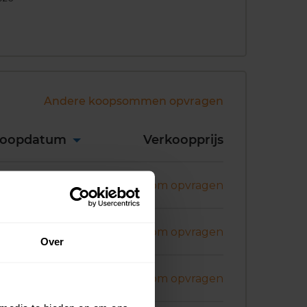
Andere koopsommen opvragen
koopdatum
Verkoopprijs
ni 2026
Koopsom opvragen
ni 2026
Koopsom opvragen
Over
ni 2026
Koopsom opvragen