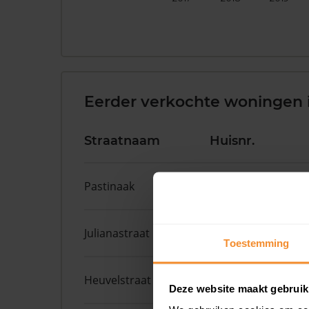
Eerder verkochte woningen 
Straatnaam
Huisnr.
Pastinaak
4
Julianastraat
44
Toestemming
Heuvelstraat
41
Deze website maakt gebruik