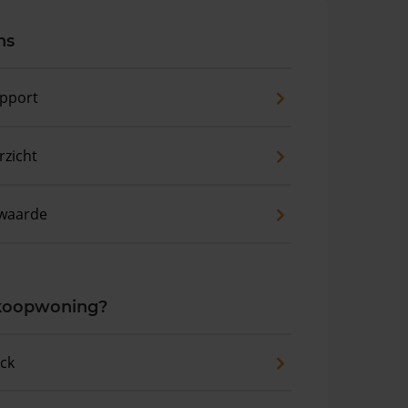
ns
pport
zicht
waarde
 koopwoning?
eck