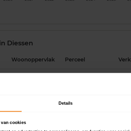
in Diessen
Woonoppervlak
Perceel
Ver
109 m2
212 m2
30 ju
124 m2
572 m2
29 ju
Details
104 m2
319 m2
15 ju
 van cookies