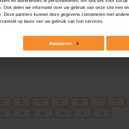
ent en advertenties te personaliseren, om functies voor social
174 m2
258 m2
03 ju
. Ook delen we informatie over uw gebruik van onze site met on
e. Deze partners kunnen deze gegevens combineren met andere i
erzameld op basis van uw gebruik van hun services.
181 m2
312 m2
01 ju
Aanpassen
D
E
F
G
H
I
J
U
V
W
X
Y
Z