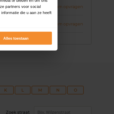
 media te bieden en om ons
ni 2026
ze partners voor social
Koopsom opvragen
nformatie die u aan ze heeft
ni 2026
Koopsom opvragen
Alles toestaan
K
L
M
N
O
Zoek straat