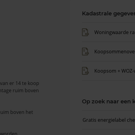
Kadastrale gegeve
Woningwaarde ra
Koopsommenover
Koopsom + WOZ-
van er 14 te koop
entage ruim boven
Op zoek naar een
 ruim boven het
Gratis energielabel ch
n worden