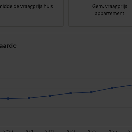
iddelde vraagprijs huis
Gem. vraagprijs
appartement
aarde
2020
2021
2022
2023
2024
2025
2