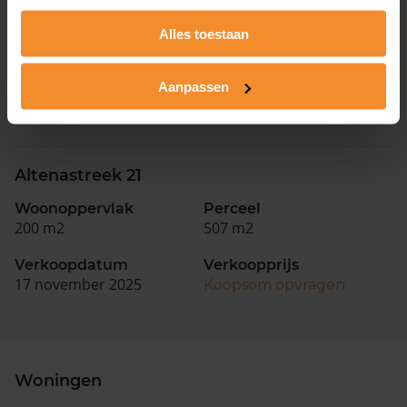
Lytselaard 6
Alles toestaan
Woonoppervlak
Perceel
186 m2
708 m2
Aanpassen
Verkoopdatum
Verkoopprijs
01 juni 2026
Koopsom opvragen
Altenastreek 21
Woonoppervlak
Perceel
200 m2
507 m2
Verkoopdatum
Verkoopprijs
17 november 2025
Koopsom opvragen
Woningen