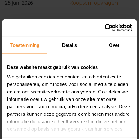
25 juni 2026
Koopsom opvragen
J. Keuningstraat 18
Woonoppervlak
Perceel
128 m2
256 m2
Toestemming
Details
Over
Verkoopdatum
Verkoopprijs
24 juni 2026
Koopsom opvragen
Deze website maakt gebruik van cookies
We gebruiken cookies om content en advertenties te
Brokmui 43
personaliseren, om functies voor social media te bieden
en om ons websiteverkeer te analyseren. Ook delen we
Woonoppervlak
Perceel
informatie over uw gebruik van onze site met onze
109 m2
254 m2
partners voor social media, adverteren en analyse. Deze
Verkoopdatum
Verkoopprijs
partners kunnen deze gegevens combineren met andere
03 juni 2026
Koopsom opvragen
informatie die u aan ze heeft verstrekt of die ze hebben
verzameld op basis van uw gebruik van hun services.