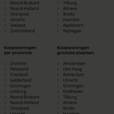
Noord-Brabant
Tilburg
Noord-Holland
Almere
Overijssel
Breda
Utrecht
Haarlem
Zeeland
Apeldoorn
Zuid-Holland
Nijmegen
Koopwoningen
Koopwoningen
per provincie
grootste plaatsen
Drenthe
Amsterdam
Flevoland
Den Haag
Friesland
Rotterdam
Gelderland
Utrecht
Groningen
Groningen
Limburg
Eindhoven
Noord-Brabant
Tilburg
Noord-Holland
Almere
Overijssel
Breda
Utrecht
Haarlem