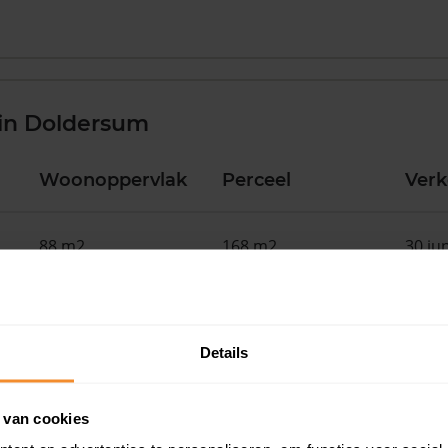
in Doldersum
Woonoppervlak
Perceel
Ver
88 m2
168 m2
30 ju
130 m2
211 m2
30 ju
Details
44 m2
320 m2
30 ju
 van cookies