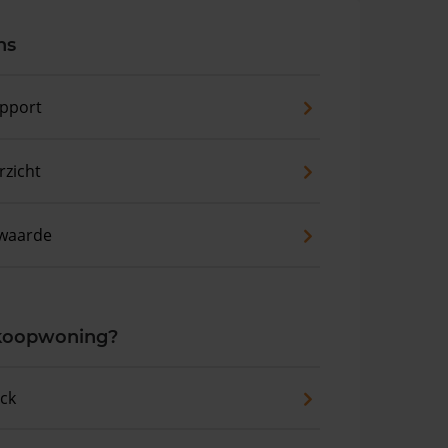
ns
pport
zicht
waarde
 koopwoning?
eck