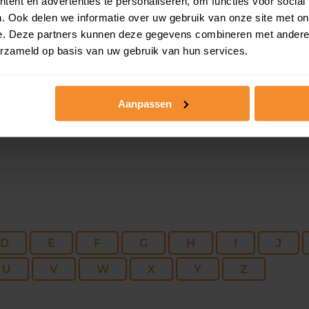
ent en advertenties te personaliseren, om functies voor social
164 m2
208 m2
30 ju
. Ook delen we informatie over uw gebruik van onze site met on
e. Deze partners kunnen deze gegevens combineren met andere i
erzameld op basis van uw gebruik van hun services.
142 m2
340 m2
30 ju
Aanpassen
D
E
F
G
H
I
J
U
V
W
X
Y
Z