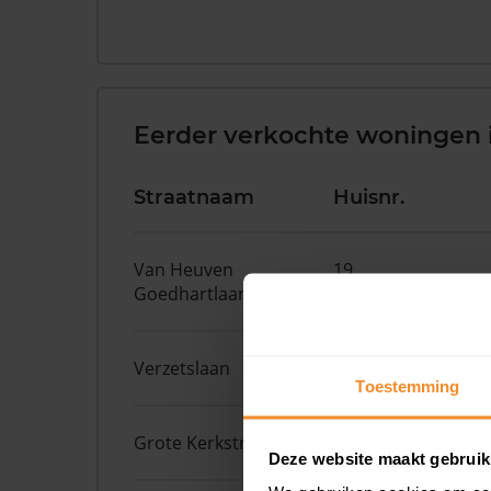
Eerder verkochte woningen 
Straatnaam
Huisnr.
Van Heuven
19
Goedhartlaan
Verzetslaan
63
Toestemming
Grote Kerkstraat
11D
Deze website maakt gebruik