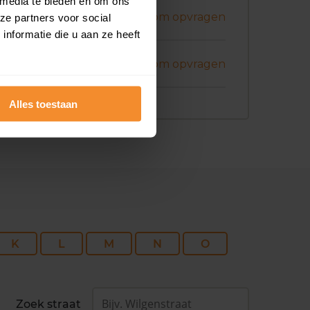
 media te bieden en om ons
ni 2026
Koopsom opvragen
ze partners voor social
nformatie die u aan ze heeft
ni 2026
Koopsom opvragen
Alles toestaan
K
L
M
N
O
Zoek straat