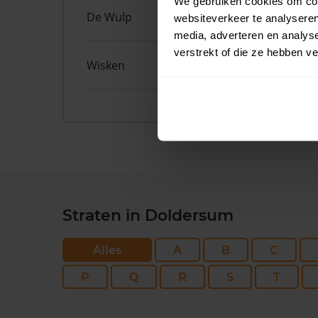
We gebruiken cookies om cont
De Wulp
50
websiteverkeer te analyseren
media, adverteren en analys
verstrekt of die ze hebben v
Wisken
14
Straten in Doldersum
Alles
A
B
C
P
Q
R
S
T