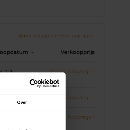
Andere koopsommen opvragen
koopdatum
Verkoopprijs
ni 2026
Koopsom opvragen
ni 2026
Koopsom opvragen
Over
ni 2026
Koopsom opvragen