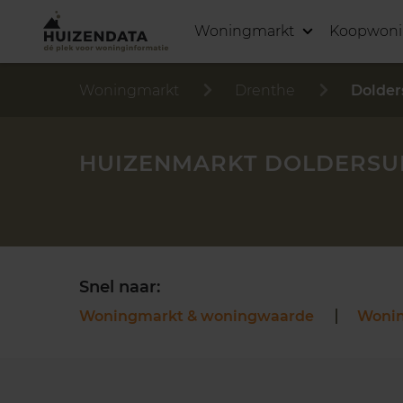
Woningmarkt
Koopwon
Woningmarkt
Drenthe
Dolde
HUIZENMARKT DOLDERS
Snel naar:
Woningmarkt & woningwaarde
Woni