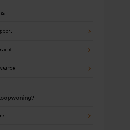
ns
pport
zicht
waarde
 koopwoning?
eck