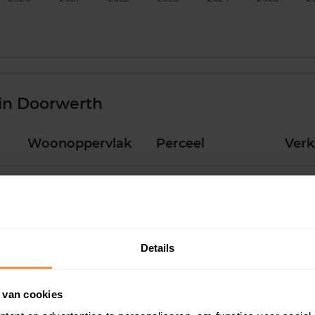
in Doorwerth
Woonoppervlak
Perceel
Ver
195 m2
196 m2
12 ju
84 m2
13.355 m2
10 ju
Details
123 m2
275 m2
01 ju
 van cookies