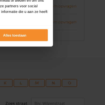
 media te bieden en om ons
i 2026
ze partners voor social
Koopsom opvragen
nformatie die u aan ze heeft
i 2026
Koopsom opvragen
Alles toestaan
K
L
M
N
O
Zoek straat