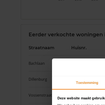
Eerder verkochte woningen 
Straatnaam
Huisnr.
Bachlaan
65
Dillenburg
394
Toestemming
Vossenstraat
10
Deze website maakt gebruik