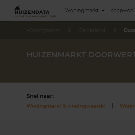
Woningmarkt
Koopwon
Woningmarkt
Gelderland
Doo
HUIZENMARKT DOORWER
Snel naar:
Woningmarkt & woningwaarde
Woni