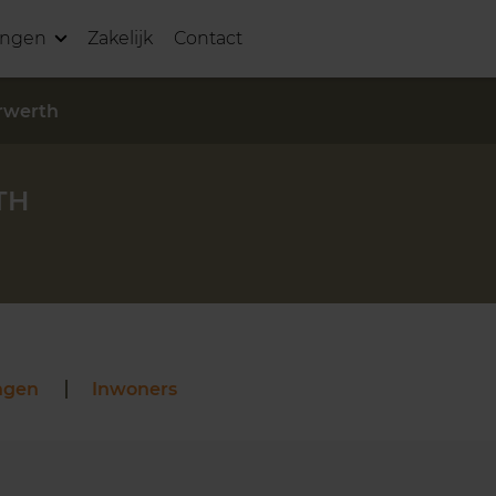
ingen
Zakelijk
Contact
rwerth
TH
ngen
Inwoners