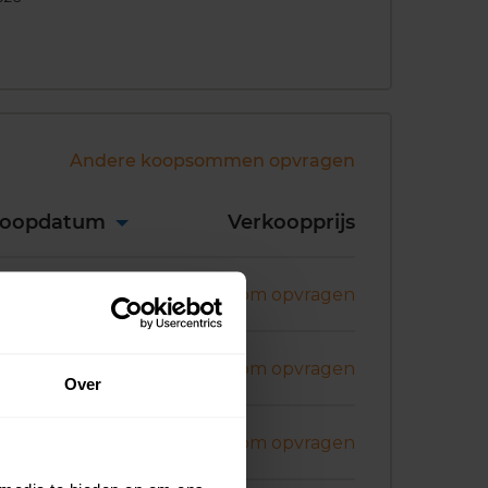
Andere koopsommen opvragen
koopdatum
Verkoopprijs
ni 2026
Koopsom opvragen
ni 2026
Koopsom opvragen
Over
ni 2026
Koopsom opvragen