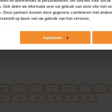
ent en advertenties te personaliseren, om functies voor social
345 m2
1.161 m2
29 me
. Ook delen we informatie over uw gebruik van onze site met on
e. Deze partners kunnen deze gegevens combineren met andere i
erzameld op basis van uw gebruik van hun services.
95 m2
8.820 m2
29 me
Aanpassen
D
E
F
G
H
I
J
U
V
W
X
Y
Z