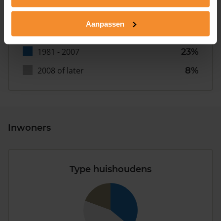
T/m 1945
38%
Aanpassen
1946 - 1980
31%
1981 - 2007
23%
2008 of later
8%
Inwoners
Type huishoudens