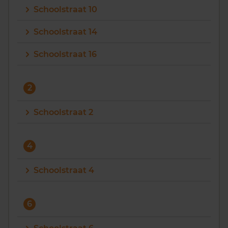
Schoolstraat 10
Vragen? Neem contact met ons op
Schoolstraat 14
088 220 4200
Schoolstraat 16
Maandag t/m vrijdag - 08:00 -18:00
2
Schoolstraat 2
4
Schoolstraat 4
6