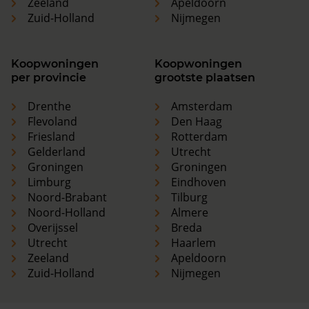
Zeeland
Apeldoorn
Zuid-Holland
Nijmegen
Koopwoningen
Koopwoningen
per provincie
grootste plaatsen
Drenthe
Amsterdam
Flevoland
Den Haag
Friesland
Rotterdam
Gelderland
Utrecht
Groningen
Groningen
Limburg
Eindhoven
Noord-Brabant
Tilburg
Noord-Holland
Almere
Overijssel
Breda
Utrecht
Haarlem
Zeeland
Apeldoorn
Zuid-Holland
Nijmegen