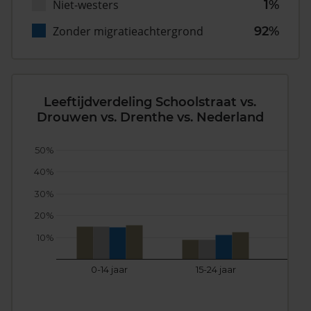
Niet-westers
1%
Zonder migratieachtergrond
92%
Leeftijdverdeling Schoolstraat vs.
Drouwen vs. Drenthe vs. Nederland
50%
40%
30%
20%
10%
0-14 jaar
15-24 jaar
25