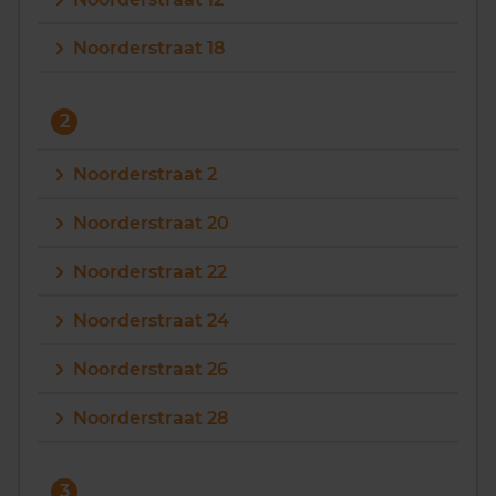
Vragen? Neem contact met ons op
Noorderstraat 18
088 220 4200
Maandag t/m vrijdag - 08:00 -18:00
2
Noorderstraat 2
Noorderstraat 20
Noorderstraat 22
Noorderstraat 24
Noorderstraat 26
Noorderstraat 28
3