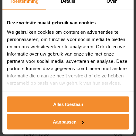
Toestemming
Details
Over
Deze website maakt gebruik van cookies
0%
We gebruiken cookies om content en advertenties te
personaliseren, om functies voor social media te bieden
en om ons websiteverkeer te analyseren. Ook delen we
informatie over uw gebruik van onze site met onze
partners voor social media, adverteren en analyse. Deze
partners kunnen deze gegevens combineren met andere
Bouwjaar
informatie die u aan ze heeft verstrekt of die ze hebben
verzameld op basis van uw gebruik van hun services.
Alles toestaan
T/m 1945
79%
Aanpassen
1946 - 1980
0%