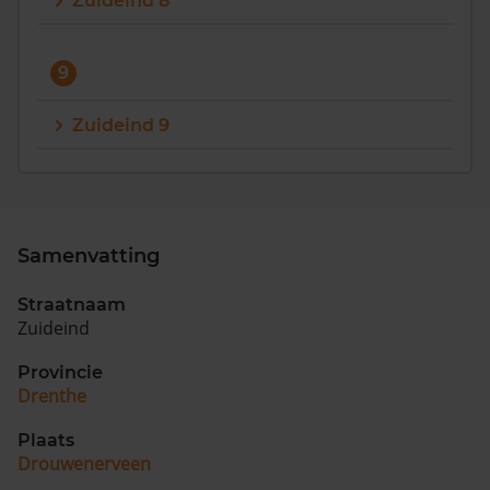
Zuideind 8
9
Zuideind 9
Samenvatting
Straatnaam
Zuideind
Provincie
Drenthe
Plaats
Drouwenerveen