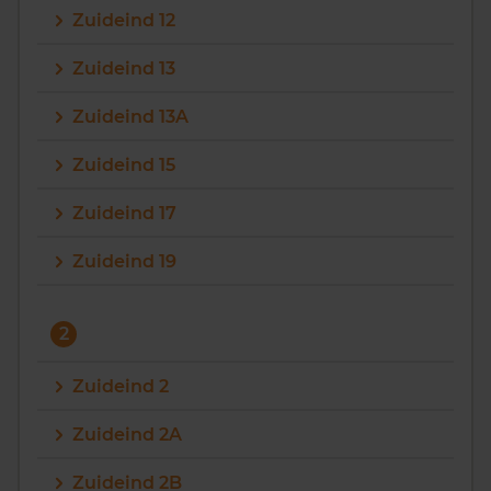
Zuideind 12
Vragen? Neem contact met ons op
Zuideind 13
088 220 4200
Zuideind 13A
Maandag t/m vrijdag - 08:00 -18:00
Zuideind 15
Zuideind 17
Zuideind 19
2
Zuideind 2
Zuideind 2A
Zuideind 2B