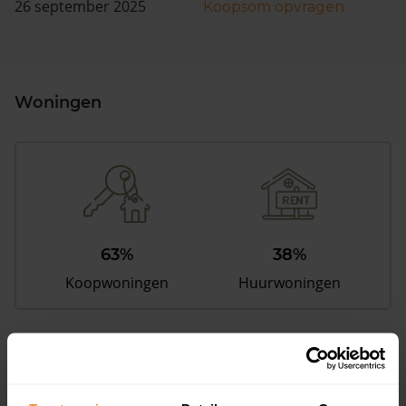
26 september 2025
Koopsom opvragen
Woningen
63%
38%
Koopwoningen
Huurwoningen
Appartementen
aandeel van totale woningen