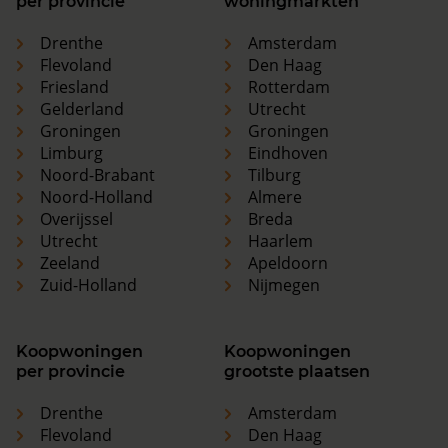
per provincie
woningmarkten
Drenthe
Amsterdam
Flevoland
Den Haag
Friesland
Rotterdam
Gelderland
Utrecht
Groningen
Groningen
Limburg
Eindhoven
Noord-Brabant
Tilburg
Noord-Holland
Almere
Overijssel
Breda
Utrecht
Haarlem
Zeeland
Apeldoorn
Zuid-Holland
Nijmegen
Koopwoningen
Koopwoningen
per provincie
grootste plaatsen
Drenthe
Amsterdam
Flevoland
Den Haag