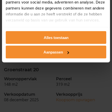
Verkoopdatum
Verkoopprijs
partners voor social media, adverteren en analyse. Deze
31 maart 2026
Koopsom opvragen
partners kunnen deze gegevens combineren met andere
informatie die u aan ze heeft verstrekt of die ze hebben
verzameld op basis van uw gebruik van hun services.
Groenstraat 22
Woonoppervlak
Perceel
292 m2
404 m2
Alles toestaan
Verkoopdatum
Verkoopprijs
Aanpassen
16 maart 2026
Koopsom opvragen
Groenstraat 20
Woonoppervlak
Perceel
148 m2
319 m2
Verkoopdatum
Verkoopprijs
08 december 2025
Koopsom opvragen