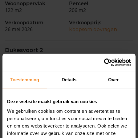
Woonoppervlak
Perceel
122 m2
206 m2
Verkoopdatum
Verkoopprijs
26 mei 2026
Koopsom opvragen
Dukesvoort 2
Woonoppervlak
Perceel
335 m2
65.972 m2
Toestemming
Details
Over
Verkoopdatum
Verkoopprijs
14 april 2026
Koopsom opvragen
Deze website maakt gebruik van cookies
Oude Kerkstraat 38
We gebruiken cookies om content en advertenties te
personaliseren, om functies voor social media te bieden
Woonoppervlak
Perceel
124 m2
560 m2
en om ons websiteverkeer te analyseren. Ook delen we
informatie over uw gebruik van onze site met onze