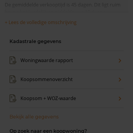
De gemiddelde verkooptijd is 45 dagen. Dit ligt ruim
boven het landelijk gemiddelde van 15 dagen.
+ Lees de volledige omschrijving
De gemiddelde huizenprijs is €1.900.000. De
gemiddelde vraagprijs is €1.900.000. In de afgelopen 12
maanden is de gemiddelde woningwaarde met 14,5%
Kadastrale gegevens
gestegen.
Woningwaarde rapport
Koopsommenoverzicht
Koopsom + WOZ-waarde
Bekijk alle gegevens
Op zoek naar een koopwoning?