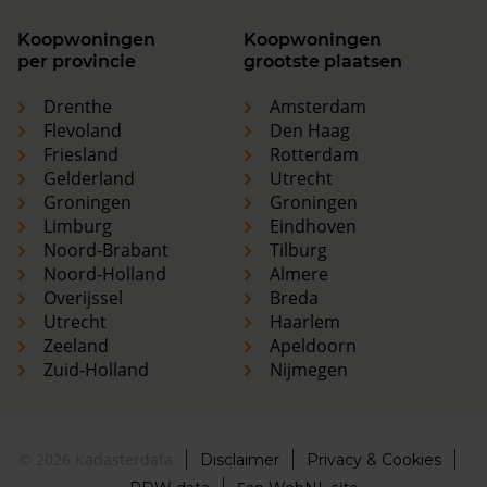
Koopwoningen
Koopwoningen
per provincie
grootste plaatsen
Drenthe
Amsterdam
Flevoland
Den Haag
Friesland
Rotterdam
Gelderland
Utrecht
Groningen
Groningen
Limburg
Eindhoven
Noord-Brabant
Tilburg
Noord-Holland
Almere
Overijssel
Breda
Utrecht
Haarlem
Zeeland
Apeldoorn
Zuid-Holland
Nijmegen
© 2026 Kadasterdata
Disclaimer
Privacy & Cookies