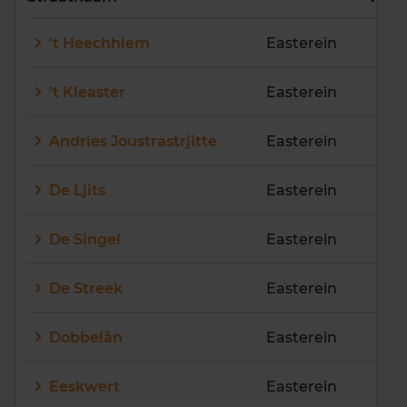
E
F
G
H
I
J
't Heechhiem
Easterein
K
L
M
N
O
P
Q
R
S
T
U
V
't Kleaster
Easterein
W
X
Y
Z
Andries Joustrastrjitte
Easterein
De Ljits
Easterein
De Singel
Easterein
De Streek
Easterein
Dobbelân
Easterein
Eeskwert
Easterein