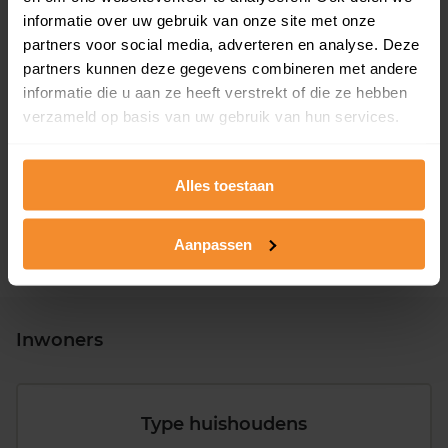
informatie over uw gebruik van onze site met onze
partners voor social media, adverteren en analyse. Deze
partners kunnen deze gegevens combineren met andere
informatie die u aan ze heeft verstrekt of die ze hebben
T/m 1945
31%
verzameld op basis van uw gebruik van hun services.
1946 - 1980
44%
1981 - 2007
22%
Alles toestaan
2008 of later
4%
Aanpassen
Inwoners
Type huishoudens